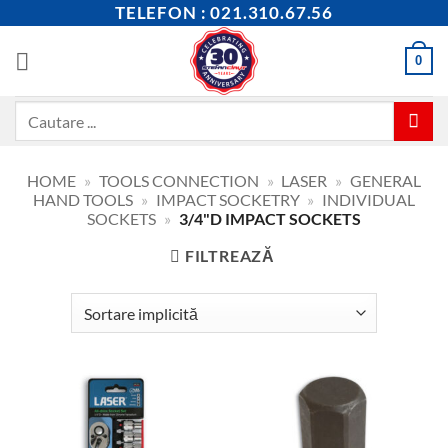
Skip
TELEFON : 021.310.67.56
to
content
0
Caută
după:
HOME
»
TOOLS CONNECTION
»
LASER
»
GENERAL
HAND TOOLS
»
IMPACT SOCKETRY
»
INDIVIDUAL
SOCKETS
»
3/4"D IMPACT SOCKETS
FILTREAZĂ