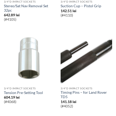
3/4"D IMPACT SOCKETS
3/4"D IMPACT SOCKETS
Stereo/Sat Nav Removal Set
Suction Cup – Pistol Grip
32pc
142.51
lei
642.89
lei
(#4110)
(#4105)
3/4"D IMPACT SOCKETS
3/4"D IMPACT SOCKETS
Timing Pins – for Land Rover
Tension Pre-Setting Tool
TD5
604.19
lei
141.18
lei
(#4068)
(#4052)