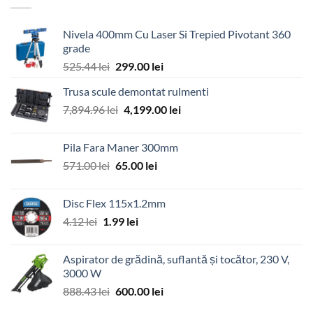
Nivela 400mm Cu Laser Si Trepied Pivotant 360
grade
Prețul
Prețul
525.44
lei
299.00
lei
inițial
curent
Trusa scule demontat rulmenti
a
este:
Prețul
Prețul
7,894.96
lei
fost:
4,199.00
299.00 lei.
lei
inițial
curent
525.44 lei.
a
este:
Pila Fara Maner 300mm
fost:
4,199.00 lei.
Prețul
Prețul
571.00
lei
65.00
lei
7,894.96 lei.
inițial
curent
a
este:
Disc Flex 115x1.2mm
fost:
65.00 lei.
Prețul
Prețul
4.12
lei
1.99
lei
571.00 lei.
inițial
curent
a
este:
Aspirator de grădină, suflantă și tocător, 230 V,
fost:
1.99 lei.
3000 W
4.12 lei.
Prețul
Prețul
888.43
lei
600.00
lei
inițial
curent