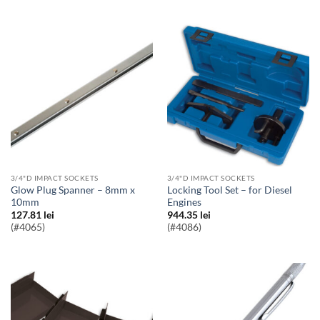
3/4"D IMPACT SOCKETS
3/4"D IMPACT SOCKETS
Glow Plug Spanner – 8mm x
Locking Tool Set – for Diesel
10mm
Engines
127.81
lei
944.35
lei
(#4065)
(#4086)