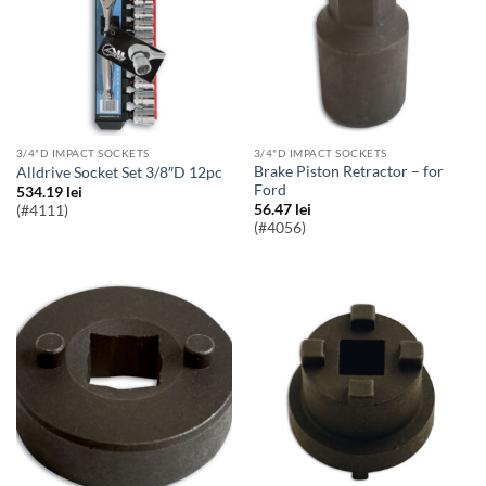
3/4"D IMPACT SOCKETS
3/4"D IMPACT SOCKETS
Brake Piston Retractor – for
Alldrive Socket Set 3/8″D 12pc
Ford
534.19
lei
56.47
lei
(#4111)
(#4056)