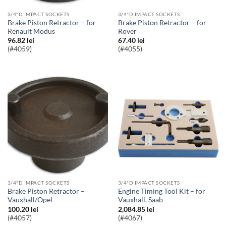
3/4"D IMPACT SOCKETS
3/4"D IMPACT SOCKETS
Brake Piston Retractor – for
Brake Piston Retractor – for
Renault Modus
Rover
96.82
lei
67.40
lei
(#4059)
(#4055)
3/4"D IMPACT SOCKETS
3/4"D IMPACT SOCKETS
Brake Piston Retractor –
Engine Timing Tool Kit – for
Vauxhall/Opel
Vauxhall, Saab
100.20
lei
2,084.85
lei
(#4057)
(#4067)