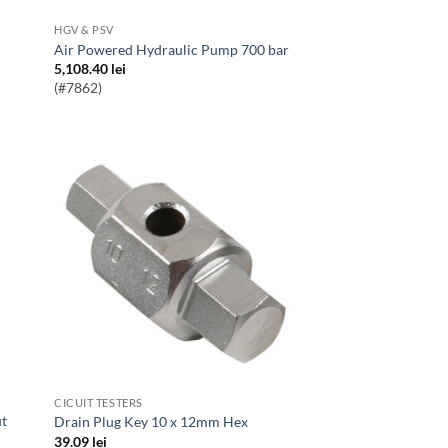
HGV & PSV
Air Powered Hydraulic Pump 700 bar
5,108.40
lei
(#7862)
CICUIT TESTERS
Drain Plug Key 10 x 12mm Hex
39.09
lei