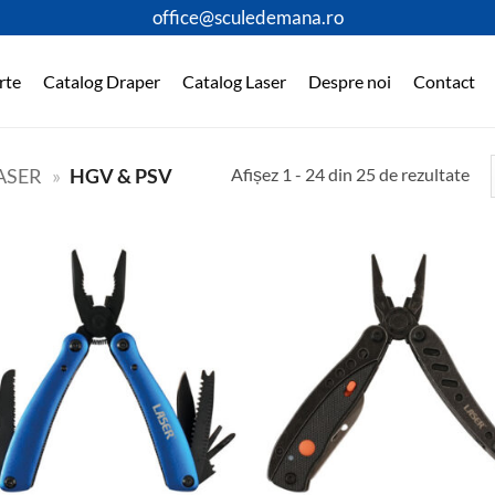
office@sculedemana.ro
rte
Catalog Draper
Catalog Laser
Despre noi
Contact
Afișez 1 - 24 din 25 de rezultate
ASER
»
HGV & PSV