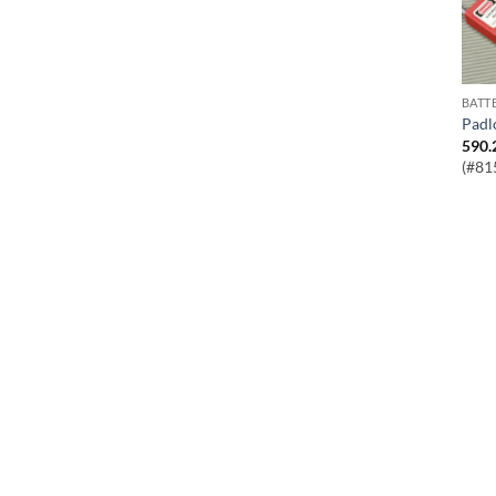
BATT
Pad
590.
(#81