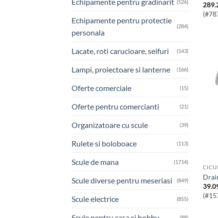
Echipamente pentru gradinarit
(526)
289.
(#78
Echipamente pentru protectie
(284)
personala
Lacate, roti carucioare, seifuri
(143)
Lampi, proiectoare si lanterne
(166)
Oferte comerciale
(15)
Oferte pentru comercianti
(21)
Organizatoare cu scule
(39)
Rulete si boloboace
(113)
Scule de mana
(1714)
CICU
Dra
Scule diverse pentru meseriasi
(849)
39.0
(#15
Scule electrice
(855)
Scule pentru casa si hobby
(88)