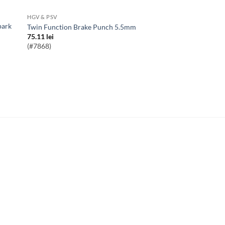
HGV & PSV
Twin Function Brake Punch 5.5mm
75.11
lei
(#7868)