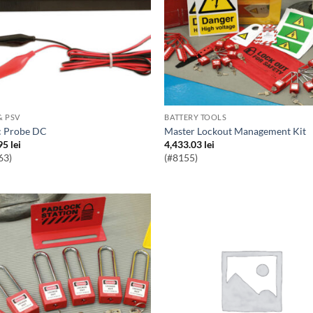
& PSV
BATTERY TOOLS
ic Probe DC
Master Lockout Management Kit
95
lei
4,433.03
lei
63)
(#8155)