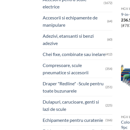
(1672)
electrice
HGV 
9-in
Accesorii si echipamente de
236.
(64)
manipulare
(#78
Adezivi, etansanti si benzi
(60)
adezive
Chei fixe, combinate sau inelare
(412)
Compresoare, scule
(354)
pneumatice si accesorii
Draper "Redline" -Scule pentru
(251)
toate buzunarele
Dulapuri, carucioare, genti si
(225)
lazi de scule
HGV 
Echipamente pentru curatenie
(166)
Colour Coded Star Key Set – Ball End
9pc