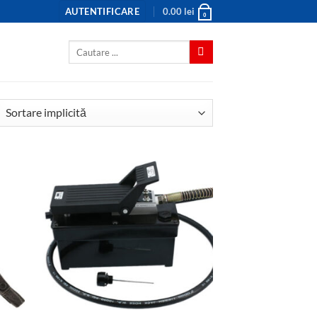
AUTENTIFICARE
0.00
lei
0
Caută
după: