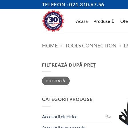
Skip
TELEFON : 021.310.67.56
to
content
Acasa
Produse
Ofe
HOME
»
TOOLS CONNECTION
»
L
FILTREAZĂ DUPĂ PREȚ
Preț
Preț
FILTREAZĂ
minim
maxim
CATEGORII PRODUSE
Accesorii electrice
(91)
Accesorii pentru scule