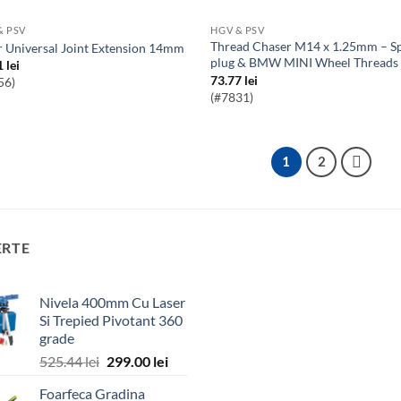
& PSV
HGV & PSV
Thread Chaser M14 x 1.25mm – Spark
ar Universal Joint Extension 14mm
plug & BMW MINI Wheel Threads
1
lei
73.77
lei
56)
(#7831)
1
2
ERTE
Nivela 400mm Cu Laser
Si Trepied Pivotant 360
grade
Prețul
Prețul
525.44
lei
299.00
lei
inițial
curent
Foarfeca Gradina
a
este: