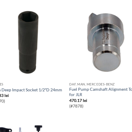
ES
DAF, MAN, MERCEDES-BENZ
Fuel Pump Camshaft Alignment Tool –
ra Deep Impact Socket 1/2″D 24mm
for JLR
83
lei
470.17
lei
70)
(#7878)