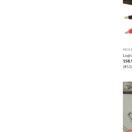
HGV 
Log
158.
(#52