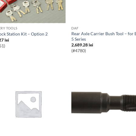
ERY TOOLS
DAF
Rear Axle Carrier Bush Tool – for BMW
lock Station Kit – Option 2
5 Series
27
lei
2,689.28
lei
51)
(#4780)