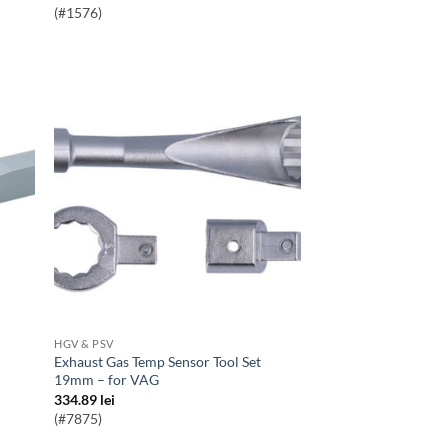
(#1576)
HGV & PSV
Exhaust Gas Temp Sensor Tool Set
19mm – for VAG
334.89
lei
(#7875)