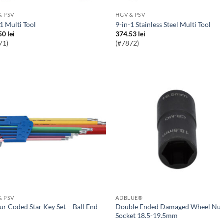
& PSV
HGV & PSV
-1 Multi Tool
9-in-1 Stainless Steel Multi Tool
50
lei
374.53
lei
71)
(#7872)
& PSV
ADBLUE®
Double Ended Damaged Wheel Nut
Socket 18.5-19.5mm