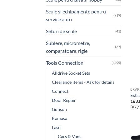
Scule si echipamente pentru
(919)
service auto
Seturi de scule
(41)
Sublere, micrometre,
(137)
comparatoare, rigle
Tools Connection
(4495)
Alldrive Socket Sets
Clearance items - Ask for details
BRAK
Connect
Ext
Door Repair
163.
(#77
Gunson
Kamasa
Laser
Cars & Vans