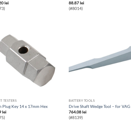
20
lei
88.87
lei
73)
(#8014)
IT TESTERS
BATTERY TOOLS
in Plug Key 14 x 17mm Hex
Drive Shaft Wedge Tool – for VAG
9
lei
764.08
lei
75)
(#8139)