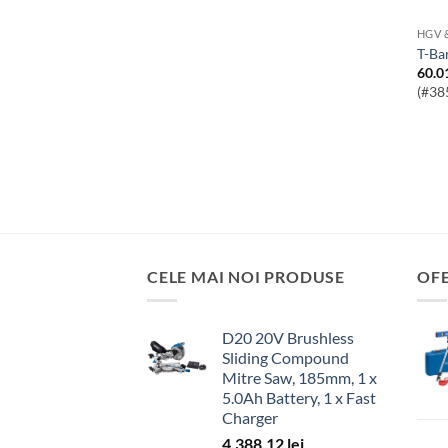
HGV 
T-B
60.0
(#38
CELE MAI NOI PRODUSE
OF
D20 20V Brushless
Sliding Compound
Mitre Saw, 185mm, 1 x
5.0Ah Battery, 1 x Fast
Charger
4,388.12
lei