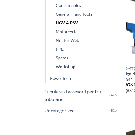
Consumables
General Hand Tools
HGV & PSV
Motorcycle
Not for Web
PPE
Spares
Workshop
BATT
Ignition Coil Puller Set 7pc – for VAG,
PowerTech
GM
876.
(#81
Tubulare si accesorii pentru
(967)
tubulare
Uncategorized
(401)