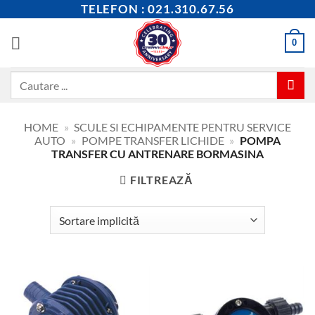
Skip
TELEFON : 021.310.67.56
to
content
0
Caută
după:
HOME
»
SCULE SI ECHIPAMENTE PENTRU SERVICE
AUTO
»
POMPE TRANSFER LICHIDE
»
POMPA
TRANSFER CU ANTRENARE BORMASINA
FILTREAZĂ