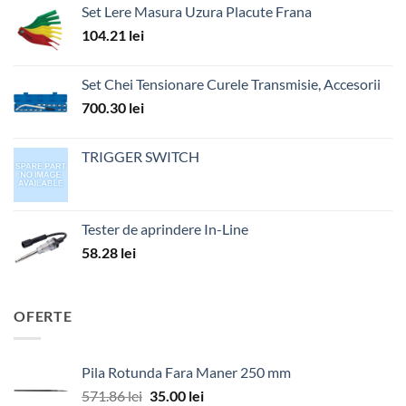
Set Lere Masura Uzura Placute Frana
104.21
lei
Set Chei Tensionare Curele Transmisie, Accesorii
700.30
lei
TRIGGER SWITCH
Tester de aprindere In-Line
58.28
lei
OFERTE
Pila Rotunda Fara Maner 250 mm
Prețul
Prețul
571.86
lei
35.00
lei