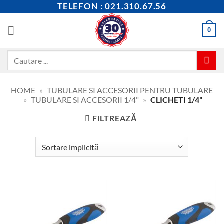
Skip
TELEFON : 021.310.67.56
to
content
0
Caută
după:
HOME
»
TUBULARE SI ACCESORII PENTRU TUBULARE
»
TUBULARE SI ACCESORII 1/4"
»
CLICHETI 1/4"
FILTREAZĂ