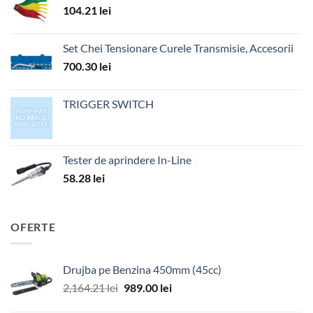
104.21
lei
Set Chei Tensionare Curele Transmisie, Accesorii
700.30
lei
TRIGGER SWITCH
Tester de aprindere In-Line
58.28
lei
OFERTE
Drujba pe Benzina 450mm (45cc)
Prețul
Prețul
2,164.21
lei
989.00
lei
inițial
curent