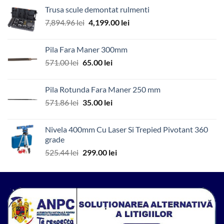
a
este:
Trusa scule demontat rulmenti
fost:
989.00 lei.
Prețul
Prețul
7,894.96
lei
4,199.00
lei
2,164.21 lei.
inițial
curent
a
este:
Pila Fara Maner 300mm
fost:
4,199.00 lei.
Prețul
Prețul
571.00
lei
65.00
lei
7,894.96 lei.
inițial
curent
a
este:
Pila Rotunda Fara Maner 250 mm
fost:
65.00 lei.
Prețul
Prețul
571.86
lei
35.00
lei
571.00 lei.
inițial
curent
a
este:
Nivela 400mm Cu Laser Si Trepied Pivotant 360
fost:
35.00 lei.
grade
571.86 lei.
Prețul
Prețul
525.44
lei
299.00
lei
inițial
curent
a
este:
fost:
299.00 lei.
525.44 lei.