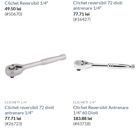
Clichet reversibil 72 dinti
Clichet Reversibil 1/4″
antrenare 1/4″
49.50
lei
77.71
lei
(#50670)
(#16427)
CLICHETI 1/4"
CLICHETI 1/4"
Clichet reversibil 72 dinti
Clichet Reversibil Antrenare
antrenare 1/4″
1/4″ 60 Dinti
77.71
lei
183.88
lei
(#26723)
(#43718)