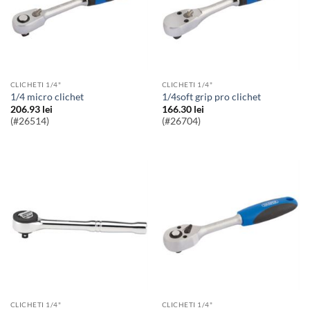
CLICHETI 1/4"
CLICHETI 1/4"
1/4 micro clichet
1/4soft grip pro clichet
206.93
lei
166.30
lei
(#26514)
(#26704)
CLICHETI 1/4"
CLICHETI 1/4"