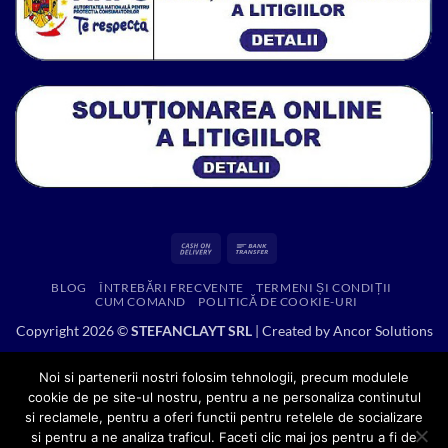
Cash
Bank
On
Transfer
BLOG
ÎNTREBĂRI FRECVENTE
TERMENI ȘI CONDIȚII
Delivery
CUM COMAND
POLITICĂ DE COOKIE-URI
Copyright 2026 ©
STEFANCLAYT SRL
| Created by
Ancor Solutions
Noi si partenerii nostri folosim tehnologii, precum modulele
cookie de pe site-ul nostru, pentru a ne personaliza continutul
si reclamele, pentru a oferi functii pentru retelele de socializare
si pentru a ne analiza traficul. Faceti clic mai jos pentru a fi de