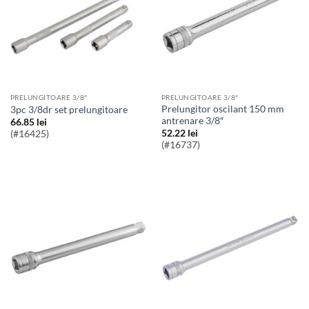
PRELUNGITOARE 3/8"
PRELUNGITOARE 3/8"
Prelungitor oscilant 150 mm
3pc 3/8dr set prelungitoare
antrenare 3/8″
66.85
lei
52.22
lei
(#16425)
(#16737)