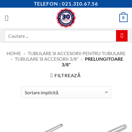
Skip
TELEFON : 021.310.67.56
to
content
0
Caută
după:
HOME
»
TUBULARE SI ACCESORII PENTRU TUBULARE
»
TUBULARE SI ACCESORII 3/8"
»
PRELUNGITOARE
3/8"
FILTREAZĂ