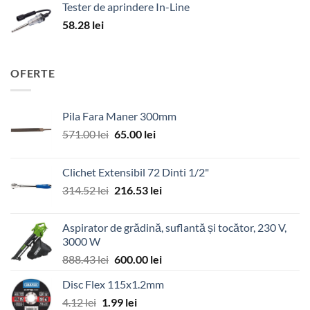
Tester de aprindere In-Line
58.28
lei
OFERTE
Pila Fara Maner 300mm
Prețul
Prețul
571.00
lei
65.00
lei
inițial
curent
a
este:
Clichet Extensibil 72 Dinti 1/2"
fost:
65.00 lei.
Prețul
Prețul
314.52
lei
216.53
lei
571.00 lei.
inițial
curent
a
este:
Aspirator de grădină, suflantă și tocător, 230 V,
fost:
216.53 lei.
3000 W
314.52 lei.
Prețul
Prețul
888.43
lei
600.00
lei
inițial
curent
Disc Flex 115x1.2mm
a
este:
Prețul
Prețul
4.12
lei
1.99
fost:
lei
600.00 lei.