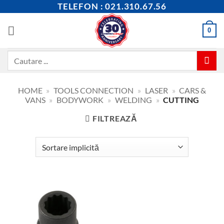
Skip
TELEFON : 021.310.67.56
to
content
0
Caută
după:
HOME
»
TOOLS CONNECTION
»
LASER
»
CARS &
VANS
»
BODYWORK
»
WELDING
»
CUTTING
FILTREAZĂ