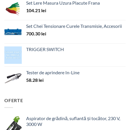
Set Lere Masura Uzura Placute Frana
104.21
lei
Set Chei Tensionare Curele Transmisie, Accesorii
700.30
lei
TRIGGER SWITCH
Tester de aprindere In-Line
58.28
lei
OFERTE
Aspirator de grădină, suflantă și tocător, 230 V,
3000 W