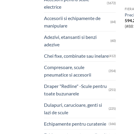
(1672)
electrice
FIER
pre
Accesorii si echipamente de
594.
(64)
manipulare
(#88
Adezivi, etansanti si benzi
(60)
adezive
Chei fixe, combinate sau inelare
(412)
Compresoare, scule
(354)
pneumatice si accesorii
Draper "Redline" -Scule pentru
(251)
toate buzunarele
Dulapuri, carucioare, genti si
(225)
lazi de scule
Echipamente pentru curatenie
(166)