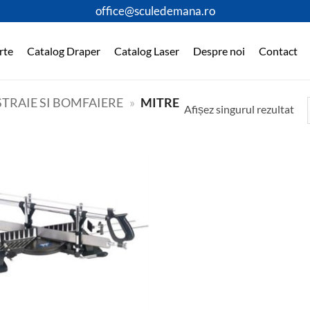
office@sculedemana.ro
rte
Catalog Draper
Catalog Laser
Despre noi
Contact
STRAIE SI BOMFAIERE
»
MITRE
Afișez singurul rezultat