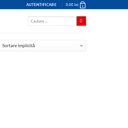
AUTENTIFICARE
0.00
lei
0
Caută
după: