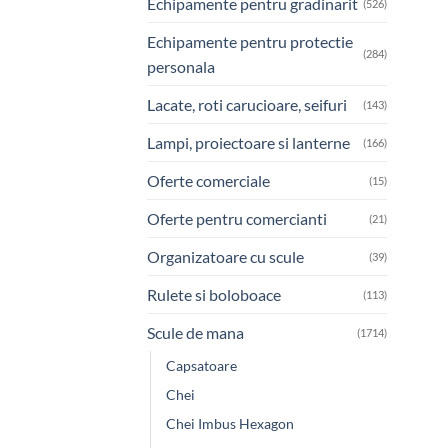
Echipamente pentru gradinarit
(526)
Echipamente pentru protectie
(284)
personala
Lacate, roti carucioare, seifuri
(143)
Lampi, proiectoare si lanterne
(166)
Oferte comerciale
(15)
Oferte pentru comercianti
(21)
Organizatoare cu scule
(39)
Rulete si boloboace
(113)
Scule de mana
(1714)
Capsatoare
Chei
Chei Imbus Hexagon