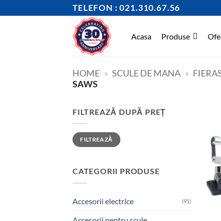
Skip
TELEFON : 021.310.67.56
to
content
Acasa
Produse
Ofe
HOME
»
SCULE DE MANA
»
FIERA
SAWS
FILTREAZĂ DUPĂ PREȚ
Preț
Preț
FILTREAZĂ
minim
maxim
CATEGORII PRODUSE
Accesorii electrice
(91)
Accesorii pentru scule