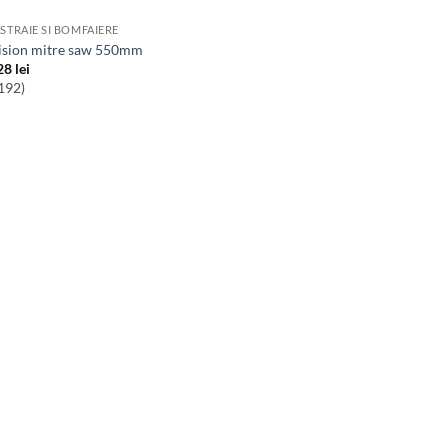
ASTRAIE SI BOMFAIERE
cision mitre saw 550mm
28
lei
192)