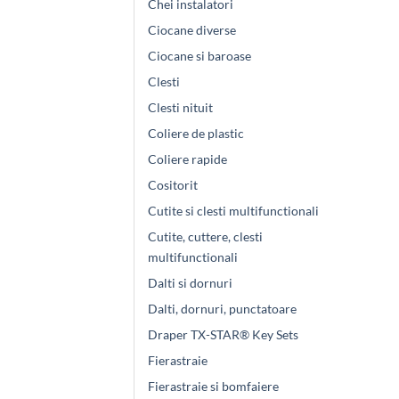
Chei instalatori
Ciocane diverse
Ciocane si baroase
Clesti
Clesti nituit
Coliere de plastic
Coliere rapide
Cositorit
Cutite si clesti multifunctionali
Cutite, cuttere, clesti
multifunctionali
Dalti si dornuri
Dalti, dornuri, punctatoare
Draper TX-STAR® Key Sets
Fierastraie
Fierastraie si bomfaiere