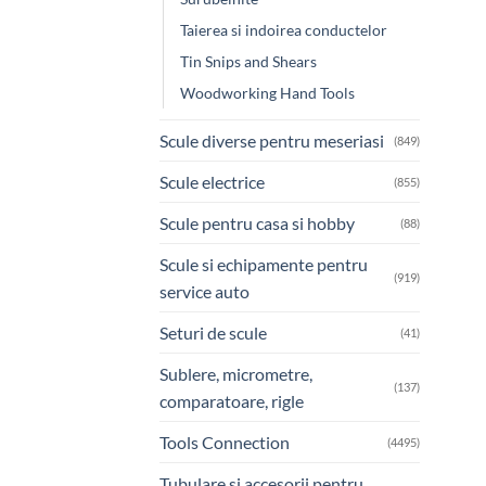
Taierea si indoirea conductelor
Tin Snips and Shears
Woodworking Hand Tools
Scule diverse pentru meseriasi
(849)
Scule electrice
(855)
Scule pentru casa si hobby
(88)
Scule si echipamente pentru
(919)
service auto
Seturi de scule
(41)
Sublere, micrometre,
(137)
comparatoare, rigle
Tools Connection
(4495)
Tubulare si accesorii pentru