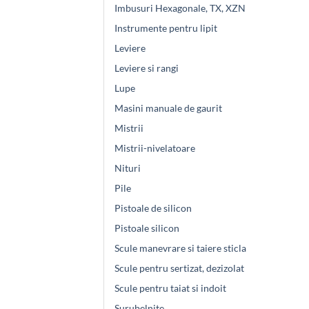
Imbusuri Hexagonale, TX, XZN
Instrumente pentru lipit
Leviere
Leviere si rangi
Lupe
Masini manuale de gaurit
Mistrii
Mistrii-nivelatoare
Nituri
Pile
Pistoale de silicon
Pistoale silicon
Scule manevrare si taiere sticla
Scule pentru sertizat, dezizolat
Scule pentru taiat si indoit
Surubelnite