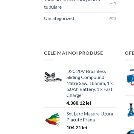
(967)
tubulare
Uncategorized
(401)
CELE MAI NOI PRODUSE
OF
D20 20V Brushless
Sliding Compound
Mitre Saw, 185mm, 1 x
5.0Ah Battery, 1 x Fast
Charger
4,388.12
lei
Set Lere Masura Uzura
Placute Frana
104.21
lei