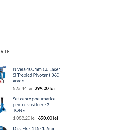
ERTE
Nivela 400mm Cu Laser
Si Trepied Pivotant 360
grade
Prețul
Prețul
525.44
lei
299.00
lei
inițial
curent
Set capre pneumatice
a
este:
pentru sustinere 3
fost:
299.00 lei.
TONE
525.44 lei.
Prețul
Prețul
1,088.20
lei
650.00
lei
inițial
curent
Disc Flex 115x1.2mm
a
este: