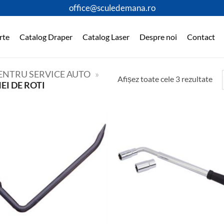
office@sculedemana.ro
rte
Catalog Draper
Catalog Laser
Despre noi
Contact
PENTRU SERVICE AUTO
»
Afișez toate cele 3 rezultate
EI DE ROTI