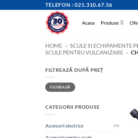
Skip
TELEFON : 021.310.67.56
to
content
Acasa
Produse
Ofe
HOME
»
SCULE SI ECHIPAMENTE 
SCULE PENTRU VULCANIZARE
»
CH
FILTREAZĂ DUPĂ PREȚ
Preț
Preț
FILTREAZĂ
minim
maxim
CATEGORII PRODUSE
Accesorii electrice
(91)
Accesorii pentru scule