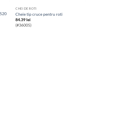
CHEI DE ROTI
Cheie tip cruce pentru roti
84.39
lei
(#36005)