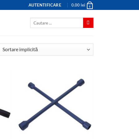
AUTENTIFICARE
0.00
lei
0
Caută
după: