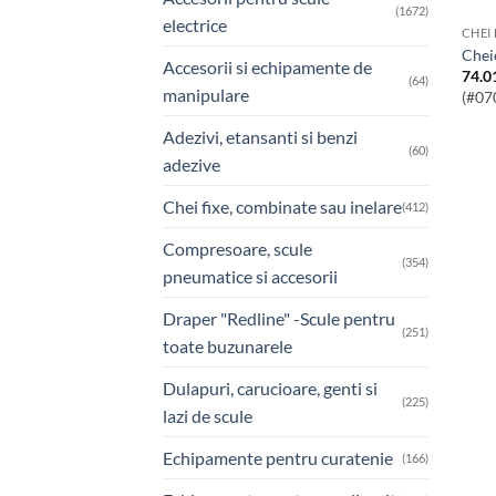
(1672)
electrice
CHEI 
Che
Accesorii si echipamente de
74.0
(64)
manipulare
(#07
Adezivi, etansanti si benzi
(60)
adezive
Chei fixe, combinate sau inelare
(412)
Compresoare, scule
(354)
pneumatice si accesorii
Draper "Redline" -Scule pentru
(251)
toate buzunarele
Dulapuri, carucioare, genti si
(225)
lazi de scule
Echipamente pentru curatenie
(166)