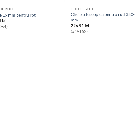
DE ROTI
CHEI DE ROTI
Cheie telescopica pentru roti 380-520
ie 19 mm pentru roti
mm
1
lei
226.91
lei
054)
(#19152)