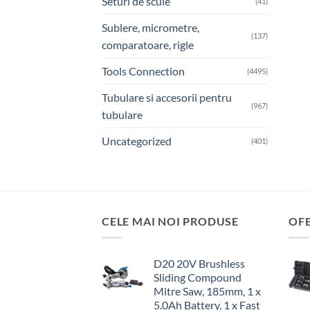
Seturi de scule
(41)
Sublere, micrometre,
(137)
comparatoare, rigle
Tools Connection
(4495)
Tubulare si accesorii pentru
(967)
tubulare
Uncategorized
(401)
CELE MAI NOI PRODUSE
OF
D20 20V Brushless
Sliding Compound
Mitre Saw, 185mm, 1 x
5.0Ah Battery, 1 x Fast