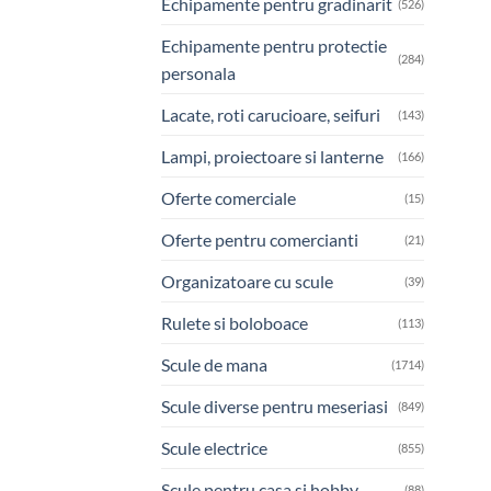
Echipamente pentru gradinarit
(526)
Echipamente pentru protectie
(284)
personala
Lacate, roti carucioare, seifuri
(143)
Lampi, proiectoare si lanterne
(166)
Oferte comerciale
(15)
Oferte pentru comercianti
(21)
Organizatoare cu scule
(39)
Rulete si boloboace
(113)
Scule de mana
(1714)
Scule diverse pentru meseriasi
(849)
Scule electrice
(855)
Scule pentru casa si hobby
(88)