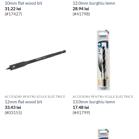
10mm flat wood bit
12.0mm burghiu lemn
31.22
lei
28.94
lei
(#17427)
(#41798)
ACCESORII PENTRU SCULE ELECTRICE
ACCESORII PENTRU SCULE ELECTRICE
12mm flat wood bit
13.0mm burghiu lemn
33.43
lei
17.48
lei
(#03155)
(#41799)