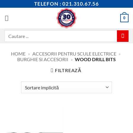
Skip
TELEFON : 021.310.67.56
to
content
0
Caută
după:
HOME
»
ACCESORII PENTRU SCULE ELECTRICE
»
BURGHIE SI ACCESORII
»
WOOD DRILL BITS
FILTREAZĂ