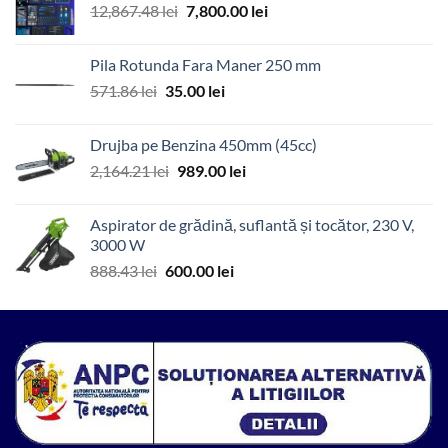
Prețul
Prețul
12,867.48
lei
7,800.00
lei
4.12 lei.
inițial
curent
a
este:
Pila Rotunda Fara Maner 250 mm
fost:
7,800.00 lei.
Prețul
Prețul
571.86
lei
35.00
lei
12,867.48 lei.
inițial
curent
a
este:
Drujba pe Benzina 450mm (45cc)
fost:
35.00 lei.
Prețul
Prețul
2,164.21
lei
989.00
lei
571.86 lei.
inițial
curent
a
este:
Aspirator de grădină, suflantă și tocător, 230 V,
fost:
989.00 lei.
3000 W
2,164.21 lei.
Prețul
Prețul
888.43
lei
600.00
lei
inițial
curent
a
este:
fost:
600.00 lei.
888.43 lei.