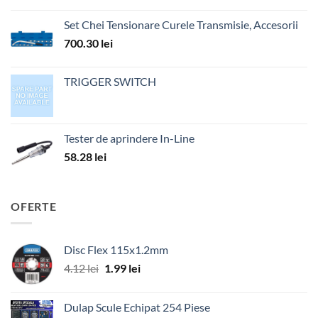
Set Chei Tensionare Curele Transmisie, Accesorii
700.30
lei
TRIGGER SWITCH
Tester de aprindere In-Line
58.28
lei
OFERTE
Disc Flex 115x1.2mm
Prețul
Prețul
4.12
lei
1.99
lei
inițial
curent
a
este:
Dulap Scule Echipat 254 Piese
fost:
1.99 lei.