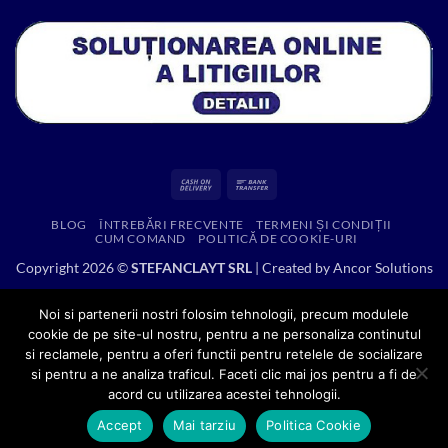
Cash
Bank
On
Transfer
BLOG
ÎNTREBĂRI FRECVENTE
TERMENI ȘI CONDIȚII
Delivery
CUM COMAND
POLITICĂ DE COOKIE-URI
Copyright 2026 ©
STEFANCLAYT SRL
| Created by
Ancor Solutions
Noi si partenerii nostri folosim tehnologii, precum modulele
cookie de pe site-ul nostru, pentru a ne personaliza continutul
si reclamele, pentru a oferi functii pentru retelele de socializare
si pentru a ne analiza traficul. Faceti clic mai jos pentru a fi de
acord cu utilizarea acestei tehnologii.
Accept
Mai tarziu
Politica Cookie