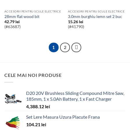
ACCESORII PENTRU SCULE ELECTRICE
ACCESORII PENTRU SCULE ELECTRICE
28mm flat wood bit
3.0mm burghiu lemn set 2 buc
42.79
lei
15.26
lei
(#63687)
(#41790)
1
2
CELE MAI NOI PRODUSE
D20 20V Brushless Sliding Compound Mitre Saw,
185mm, 1 x 5.0Ah Battery, 1 x Fast Charger
4,388.12
lei
Set Lere Masura Uzura Placute Frana
104.21
lei