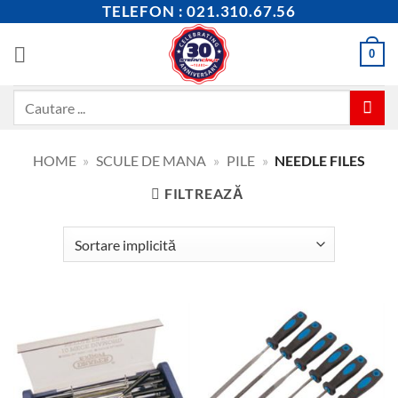
Skip
TELEFON : 021.310.67.56
to
content
0
Caută
după:
HOME
»
SCULE DE MANA
»
PILE
»
NEEDLE FILES
FILTREAZĂ