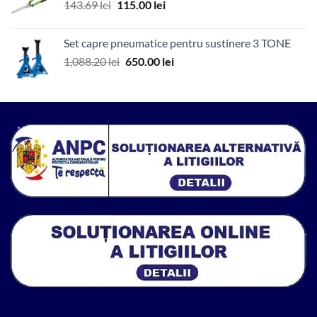
Prețul
Prețul
143.69
lei
115.00
lei
2,164.21 lei.
inițial
curent
a
este:
Set capre pneumatice pentru sustinere 3 TONE
fost:
115.00 lei.
Prețul
Prețul
1,088.20
lei
650.00
lei
143.69 lei.
inițial
curent
a
este:
fost:
650.00 lei.
1,088.20 lei.