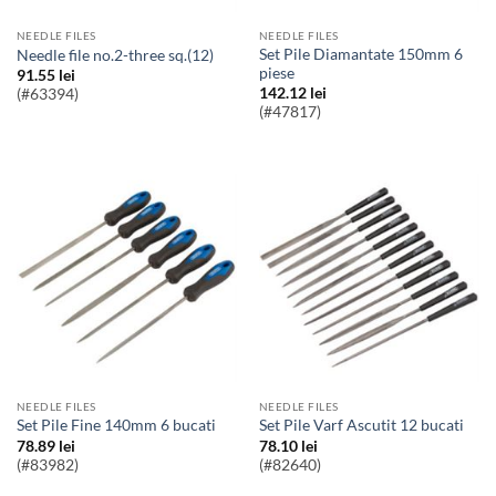
NEEDLE FILES
NEEDLE FILES
Set Pile Diamantate 150mm 6
needle file no.2-three sq.(12)
piese
91.55
lei
142.12
lei
(#63394)
(#47817)
NEEDLE FILES
NEEDLE FILES
Set Pile Fine 140mm 6 bucati
Set Pile Varf Ascutit 12 bucati
78.89
lei
78.10
lei
(#83982)
(#82640)