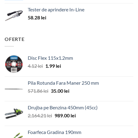
Tester de aprindere In-Line
58.28
lei
OFERTE
Disc Flex 115x1.2mm
Prețul
Prețul
4.12
lei
1.99
lei
inițial
curent
a
este:
Pila Rotunda Fara Maner 250 mm
fost:
1.99 lei.
Prețul
Prețul
571.86
lei
35.00
lei
4.12 lei.
inițial
curent
a
este:
Drujba pe Benzina 450mm (45cc)
fost:
35.00 lei.
Prețul
Prețul
2,164.21
lei
989.00
lei
571.86 lei.
inițial
curent
a
este:
Foarfeca Gradina 190mm
fost:
989.00 lei.