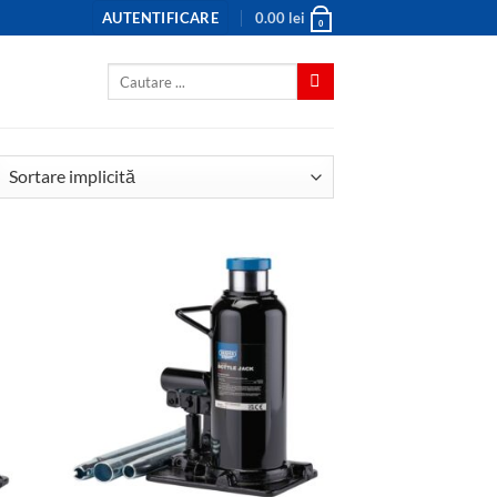
AUTENTIFICARE
0.00
lei
0
Caută
după: