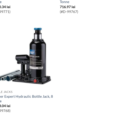
e
Tonne
0.34
lei
716.97
lei
99771)
(#D-99767)
LE JACKS
e
3.04
lei
99768)