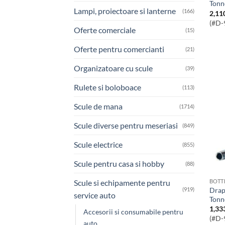
Tonn
Lampi, proiectoare si lanterne
(166)
2,11
(#D-
Oferte comerciale
(15)
Oferte pentru comercianti
(21)
Organizatoare cu scule
(39)
Rulete si boloboace
(113)
Scule de mana
(1714)
Scule diverse pentru meseriasi
(849)
Scule electrice
(855)
Scule pentru casa si hobby
(88)
BOTT
Scule si echipamente pentru
Draper Expert Hydraulic Bottle Jack, 8
(919)
service auto
Tonn
1,33
Accesorii si consumabile pentru
(#D-
auto