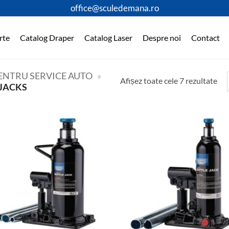
office@sculedemana.ro
rte
Catalog Draper
Catalog Laser
Despre noi
Contact
PENTRU SERVICE AUTO
»
Afișez toate cele 7 rezultate
 JACKS