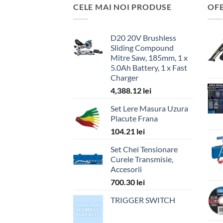
CELE MAI NOI PRODUSE
OF
D20 20V Brushless
Sliding Compound
Mitre Saw, 185mm, 1 x
5.0Ah Battery, 1 x Fast
Charger
4,388.12
lei
Set Lere Masura Uzura
Placute Frana
104.21
lei
Set Chei Tensionare
Curele Transmisie,
Accesorii
700.30
lei
TRIGGER SWITCH