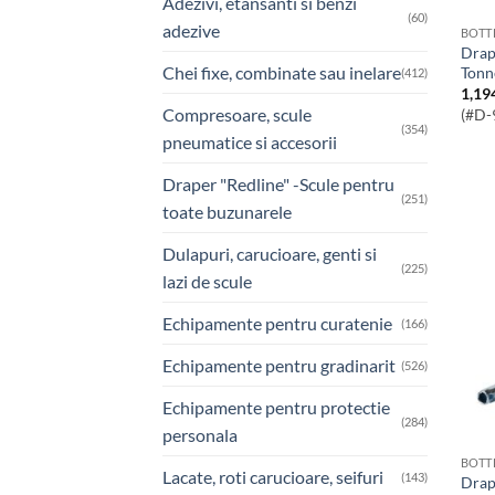
Adezivi, etansanti si benzi
(60)
adezive
BOTT
Draper Expert Hydraulic Bottle Jack, 12
Chei fixe, combinate sau inelare
Tonn
(412)
1,19
Compresoare, scule
(#D-
(354)
pneumatice si accesorii
Draper "Redline" -Scule pentru
(251)
toate buzunarele
Dulapuri, carucioare, genti si
(225)
lazi de scule
Echipamente pentru curatenie
(166)
Echipamente pentru gradinarit
(526)
Echipamente pentru protectie
(284)
personala
BOTT
Lacate, roti carucioare, seifuri
(143)
Draper Expert Hydraulic Bottle Jack, 30