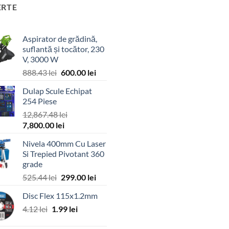
ERTE
Aspirator de grădină,
suflantă și tocător, 230
V, 3000 W
Prețul
Prețul
888.43
lei
600.00
lei
inițial
curent
Dulap Scule Echipat
a
este:
254 Piese
fost:
600.00 lei.
12,867.48
lei
888.43 lei.
Prețul
Prețul
7,800.00
lei
inițial
curent
Nivela 400mm Cu Laser
a
este:
Si Trepied Pivotant 360
fost:
7,800.00 lei.
grade
12,867.48 lei.
Prețul
Prețul
525.44
lei
299.00
lei
inițial
curent
Disc Flex 115x1.2mm
a
este:
Prețul
Prețul
4.12
lei
1.99
fost:
lei
299.00 lei.
inițial
curent
525.44 lei.