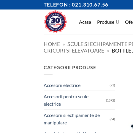
Skip
TELEFON : 021.310.67.56
to
content
Acasa
Produse
Ofe
HOME
»
SCULE SI ECHIPAMENTE 
CRICURI SI ELEVATOARE
»
BOTTLE
CATEGORII PRODUSE
Accesorii electrice
(91)
Accesorii pentru scule
(1672)
electrice
Accesorii si echipamente de
(64)
manipulare