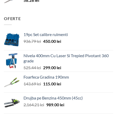
58.28
lei
OFERTE
19pc Set calibre rulmenti
Prețul
Prețul
936.79
lei
450.00
lei
inițial
curent
a
este:
Nivela 400mm Cu Laser Si Trepied Pivotant 360
fost:
450.00 lei.
grade
936.79 lei.
Prețul
Prețul
525.44
lei
299.00
lei
inițial
curent
Foarfeca Gradina 190mm
a
este:
Prețul
Prețul
143.69
lei
fost:
115.00
lei
299.00 lei.
inițial
curent
525.44 lei.
a
este:
Drujba pe Benzina 450mm (45cc)
fost:
115.00 lei.
Prețul
Prețul
2,164.21
lei
989.00
lei
143.69 lei.
inițial
curent
a
este: