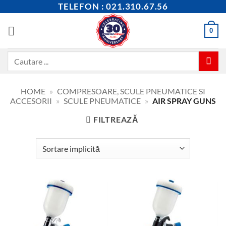
Skip
TELEFON : 021.310.67.56
to
content
0
Caută
după:
HOME
»
COMPRESOARE, SCULE PNEUMATICE SI
ACCESORII
»
SCULE PNEUMATICE
»
AIR SPRAY GUNS
FILTREAZĂ