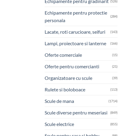
Echipamente pentru gradinarit
(526)
Echipamente pentru protectie
(284)
personala
Lacate, roti carucioare, seifuri
(143)
Lampi, proiectoare si lanterne
(166)
Oferte comerciale
(15)
Oferte pentru comercianti
(21)
Organizatoare cu scule
(39)
Rulete si boloboace
(113)
Scule de mana
(1714)
Scule diverse pentru meseriasi
(849)
Scule electrice
(855)
Scule pentru casa si hobby
(88)