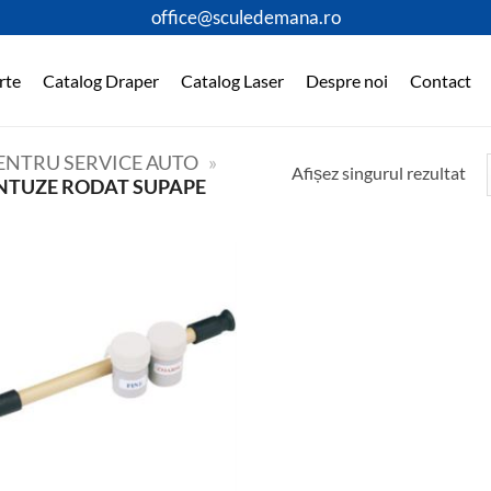
office@sculedemana.ro
rte
Catalog Draper
Catalog Laser
Despre noi
Contact
PENTRU SERVICE AUTO
»
Afișez singurul rezultat
NTUZE RODAT SUPAPE