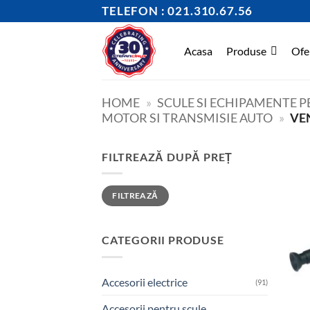
Skip
TELEFON : 021.310.67.56
to
content
Acasa
Produse
Ofe
HOME
»
SCULE SI ECHIPAMENTE 
MOTOR SI TRANSMISIE AUTO
»
VE
FILTREAZĂ DUPĂ PREȚ
Preț
Preț
FILTREAZĂ
minim
maxim
CATEGORII PRODUSE
Accesorii electrice
(91)
Accesorii pentru scule