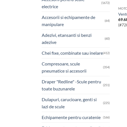
(1672)
electrice
MOTO
Ven
Accesorii si echipamente de
69.6
(64)
manipulare
(#72
Adezivi, etansanti si benzi
(60)
adezive
Chei fixe, combinate sau inelare
(412)
Compresoare, scule
(354)
pneumatice si accesorii
Draper "Redline" -Scule pentru
(251)
toate buzunarele
Dulapuri, carucioare, genti si
(225)
lazi de scule
Echipamente pentru curatenie
(166)