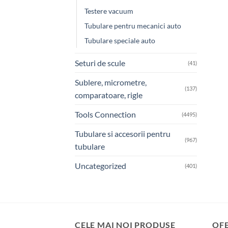
Testere vacuum
Tubulare pentru mecanici auto
Tubulare speciale auto
Seturi de scule
(41)
Sublere, micrometre,
(137)
comparatoare, rigle
Tools Connection
(4495)
Tubulare si accesorii pentru
(967)
tubulare
Uncategorized
(401)
CELE MAI NOI PRODUSE
OF