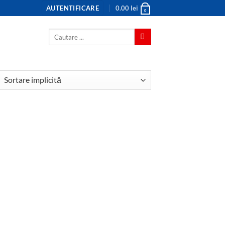
AUTENTIFICARE
0.00
lei
0
Caută
după: