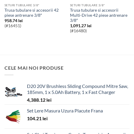
SETURI TUBULARE 3/8"
SETURI TUBULARE 3/8"
Trusa tubulare si accesorii 42
Trusa tubulare si accesorii
piese antrenare 3/8″
Multi-Drive 42 piese antrenare
3/8″
958.74
lei
(#16451)
1,091.27
lei
(#16480)
CELE MAI NOI PRODUSE
D20 20V Brushless Sliding Compound Mitre Saw,
185mm, 1 x 5.0Ah Battery, 1 x Fast Charger
4,388.12
lei
Set Lere Masura Uzura Placute Frana
104.21
lei