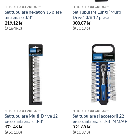
SETURI TUBULARE 3/8"
SETURI TUBULARE 3/8"
Set tubulare hexagon 15 piese
Set Tubulare Lungi “Multi-
antrenare 3/8″
Drive” 3/8 12 piese
219.12
lei
308.07
lei
(#16492)
(#50176)
SETURI TUBULARE 3/8"
SETURI TUBULARE 3/8"
Set tubulare Multi-Drive 12
Set tubulare si accesorii 22
piese antrenare 3/8″
piese antrenare 3/8″ MM/AF
171.46
lei
321.68
lei
(#50160)
(#16373)