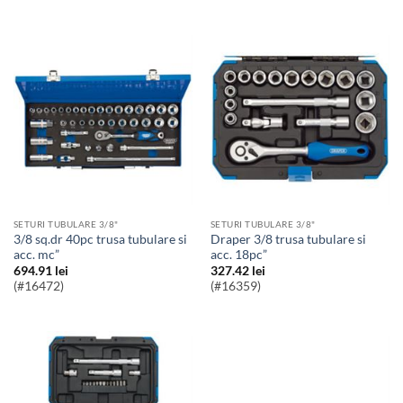
SETURI TUBULARE 3/8"
SETURI TUBULARE 3/8"
3/8 sq.dr 40pc trusa tubulare si
Draper 3/8 trusa tubulare si
acc. mc”
acc. 18pc”
694.91
lei
327.42
lei
(#16472)
(#16359)