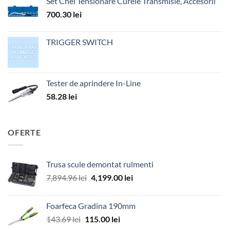
Set Chei Tensionare Curele Transmisie, Accesorii
700.30
lei
TRIGGER SWITCH
Tester de aprindere In-Line
58.28
lei
OFERTE
Trusa scule demontat rulmenti
Prețul
Prețul
7,894.96
lei
4,199.00
lei
inițial
curent
a
este:
Foarfeca Gradina 190mm
fost:
4,199.00 lei.
Prețul
Prețul
143.69
lei
115.00
lei
7,894.96 lei.
inițial
curent