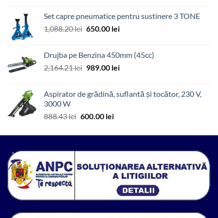
a
este:
Set capre pneumatice pentru sustinere 3 TONE
fost:
115.00 lei.
Prețul
Prețul
1,088.20
lei
650.00
lei
143.69 lei.
inițial
curent
a
este:
Drujba pe Benzina 450mm (45cc)
fost:
650.00 lei.
Prețul
Prețul
2,164.21
lei
989.00
lei
1,088.20 lei.
inițial
curent
a
este:
Aspirator de grădină, suflantă și tocător, 230 V,
fost:
989.00 lei.
3000 W
2,164.21 lei.
Prețul
Prețul
888.43
lei
600.00
lei
inițial
curent
a
este:
fost:
600.00 lei.
888.43 lei.