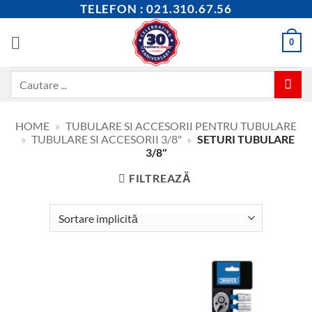
Skip
TELEFON : 021.310.67.56
to
content
0
Caută
după:
HOME
»
TUBULARE SI ACCESORII PENTRU TUBULARE
»
TUBULARE SI ACCESORII 3/8"
»
SETURI TUBULARE
3/8"
FILTREAZĂ