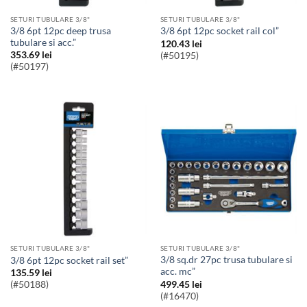
SETURI TUBULARE 3/8"
SETURI TUBULARE 3/8"
3/8 6pt 12pc deep trusa
3/8 6pt 12pc socket rail col”
tubulare si acc.”
120.43
lei
353.69
lei
(#50195)
(#50197)
SETURI TUBULARE 3/8"
SETURI TUBULARE 3/8"
3/8 sq.dr 27pc trusa tubulare si
3/8 6pt 12pc socket rail set”
acc. mc”
135.59
lei
499.45
lei
(#50188)
(#16470)