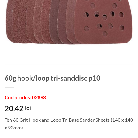
60g hook/loop tri-sanddisc p10
Cod produs: 02898
20.42
lei
Ten 60 Grit Hook and Loop Tri Base Sander Sheets (140 x 140
x 93mm)