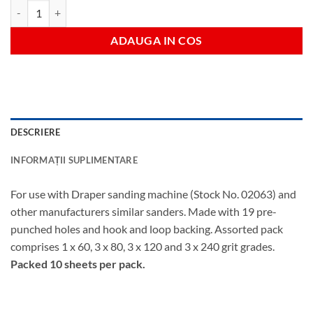
Cantitate 60g hook/loop tri-sanddisc p10
ADAUGA IN COS
DESCRIERE
INFORMAȚII SUPLIMENTARE
For use with Draper sanding machine (Stock No. 02063) and
other manufacturers similar sanders. Made with 19 pre-
punched holes and hook and loop backing. Assorted pack
comprises 1 x 60, 3 x 80, 3 x 120 and 3 x 240 grit grades.
Packed 10 sheets per pack.