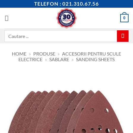
Skip
TELEFON : 021.310.67.56
to
content
0
Caută
după:
HOME
»
PRODUSE
»
ACCESORII PENTRU SCULE
ELECTRICE
»
SABLARE
»
SANDING SHEETS