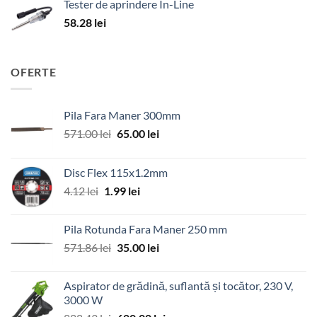
Tester de aprindere In-Line
58.28
lei
OFERTE
Pila Fara Maner 300mm
Prețul
Prețul
571.00
lei
65.00
lei
inițial
curent
a
este:
Disc Flex 115x1.2mm
fost:
65.00 lei.
Prețul
Prețul
4.12
lei
1.99
lei
571.00 lei.
inițial
curent
a
este:
Pila Rotunda Fara Maner 250 mm
fost:
1.99 lei.
Prețul
Prețul
571.86
lei
35.00
lei
4.12 lei.
inițial
curent
a
este:
Aspirator de grădină, suflantă și tocător, 230 V,
fost:
35.00 lei.
3000 W
571.86 lei.