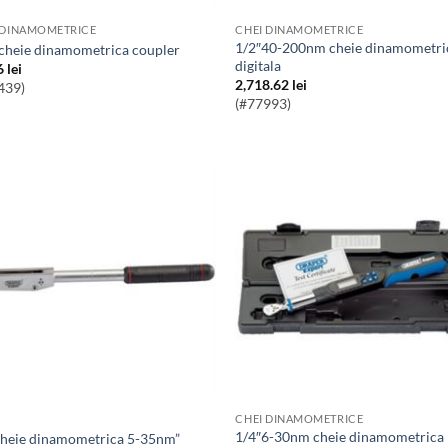
 DINAMOMETRICE
CHEI DINAMOMETRICE
1/2″40-200nm cheie dinamometrica
2″ cheie dinamometrica coupler
digitala
6
lei
2,718.62
lei
439)
(#77993)
CHEI DINAMOMETRICE
1/4″6-30nm cheie dinamometrica
4 cheie dinamometrica 5-35nm”