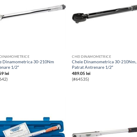
 DINAMOMETRICE
CHEI DINAMOMETRICE
Cheie Dinamometrica 30-210Nm,
enare 1/2″
Patrat Antrenare 1/2″
69
lei
489.05
lei
642)
(#64535)