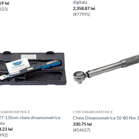
digitala
69
lei
2,358.87
lei
623)
(#77991)
 DINAMOMETRICE
CHEI DINAMOMETRICE
Cheie Dinamometrica 10-80 Nm 3
ala
330.75
lei
3.23
lei
(#54627)
992)