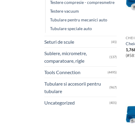
Testere compresie - compresmetre
Testere vacuum
Tubulare pentru mecanici auto
Tubulare speciale auto
CHEI
Seturi de scule
(41)
Che
1,76
Sublere, micrometre,
(#58
(137)
comparatoare, rigle
Tools Connection
(4495)
Tubulare si accesorii pentru
(967)
tubulare
Uncategorized
(401)