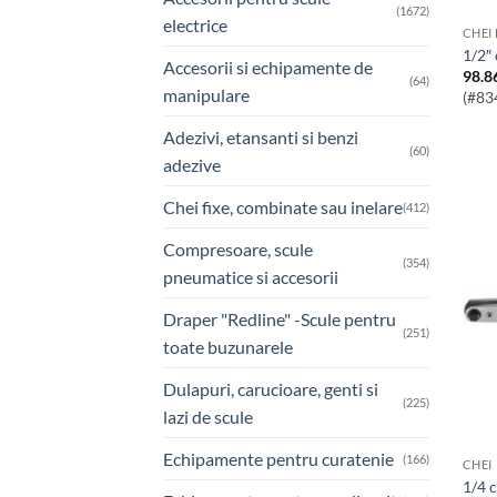
(1672)
electrice
CHEI
1/
Accesorii si echipamente de
98.8
(64)
manipulare
(#83
Adezivi, etansanti si benzi
(60)
adezive
Chei fixe, combinate sau inelare
(412)
Compresoare, scule
(354)
pneumatice si accesorii
Draper "Redline" -Scule pentru
(251)
toate buzunarele
Dulapuri, carucioare, genti si
(225)
lazi de scule
Echipamente pentru curatenie
(166)
CHEI
1/