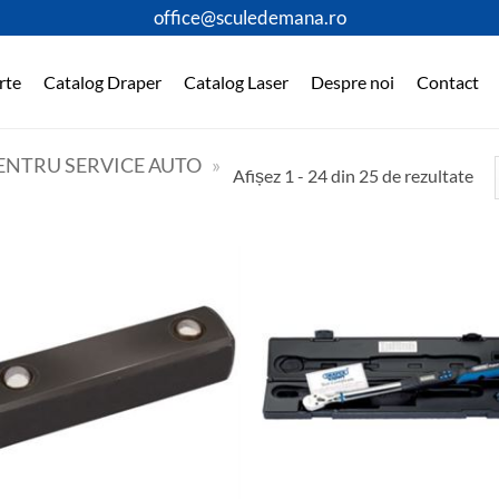
office@sculedemana.ro
rte
Catalog Draper
Catalog Laser
Despre noi
Contact
PENTRU SERVICE AUTO
»
Afișez 1 - 24 din 25 de rezultate