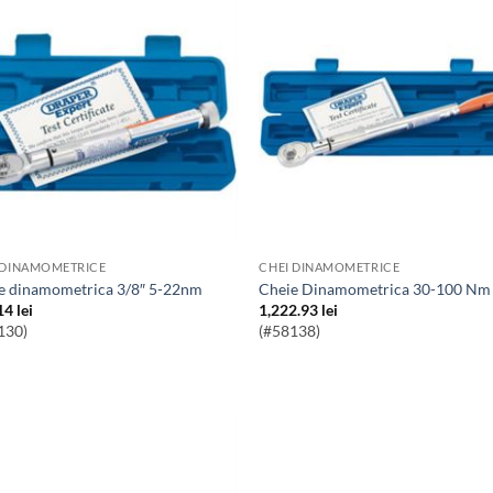
 DINAMOMETRICE
CHEI DINAMOMETRICE
ie dinamometrica 3/8″ 5-22nm
Cheie Dinamometrica 30-100 Nm
14
lei
1,222.93
lei
130)
(#58138)