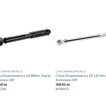
 DINAMOMETRICE
CHEI DINAMOMETRICE
Cheie Dinamometrica 20-110 Nm
enare 3/8″
Antrenare 3/8″
68
lei
308.86
lei
534)
(#78641)