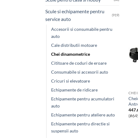
Scule si echipamente pentru
(919)
service auto
Accesorii si consumabile pentru
auto
Cale distributii motoare
Chei dinamometrice
Cititoare de coduri de eroare
Consumabile si accesorii auto
Cricuri si elevatoare
Echipamente de ridicare
CHEI
Cheie Dinamometrica 10-80Nm, Patrat
Echipamente pentru acumulatori
Antr
auto
447.
Echipamente pentru ateliere auto
(#64
Echipamente pentru directie si
suspensii auto