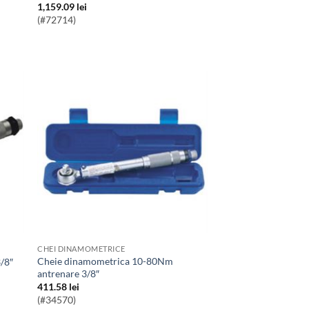
1,159.09
lei
(#72714)
CHEI DINAMOMETRICE
Cheie dinamometrica 10-80Nm
/8″
antrenare 3/8″
411.58
lei
(#34570)