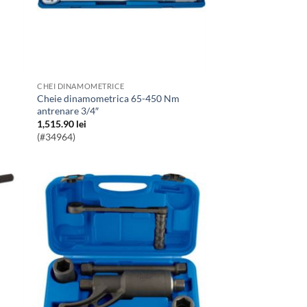
CHEI DINAMOMETRICE
Cheie dinamometrica 65-450 Nm
antrenare 3/4″
1,515.90
lei
(#34964)