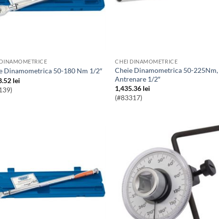
 DINAMOMETRICE
CHEI DINAMOMETRICE
Cheie Dinamometrica 50-225Nm,
ie Dinamometrica 50-180 Nm 1/2″
Antrenare 1/2″
8.52
lei
1,435.36
lei
139)
(#83317)