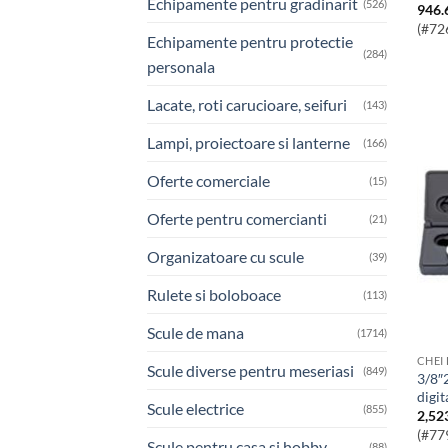
Echipamente pentru gradinarit
(526)
946.
(#72
Echipamente pentru protectie
(284)
personala
Lacate, roti carucioare, seifuri
(143)
Lampi, proiectoare si lanterne
(166)
Oferte comerciale
(15)
Oferte pentru comercianti
(21)
Organizatoare cu scule
(39)
Rulete si boloboace
(113)
Scule de mana
(1714)
CHEI
Scule diverse pentru meseriasi
(849)
3/8″27-135nm cheie dinamometrica
digit
Scule electrice
(855)
2,52
(#77
Scule pentru casa si hobby
(88)