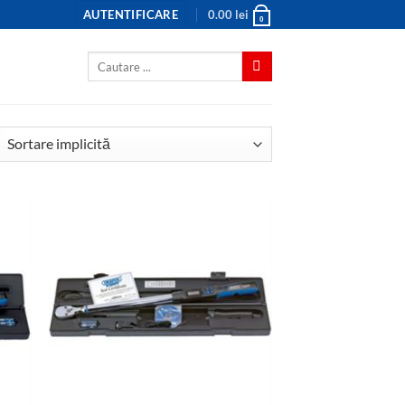
AUTENTIFICARE
0.00
lei
0
Caută
după: