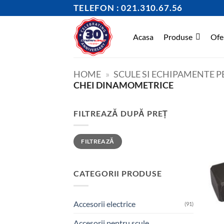
Skip
TELEFON : 021.310.67.56
to
content
Acasa
Produse
Ofe
HOME
»
SCULE SI ECHIPAMENTE 
CHEI DINAMOMETRICE
FILTREAZĂ DUPĂ PREȚ
Preț
Preț
FILTREAZĂ
minim
maxim
CATEGORII PRODUSE
Accesorii electrice
(91)
Accesorii pentru scule