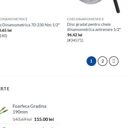
 DINAMOMETRICE
CHEI DINAMOMETRICE
Disc gradat pentru cheie
ie Dinamometrica 70-230 Nm 1/2″
dinamometrica antrenare 1/2″
0.65
lei
96.42
lei
140)
(#34571)
1
2
ERTE
Foarfeca Gradina
190mm
Prețul
Prețul
143.69
lei
115.00
lei
inițial
curent