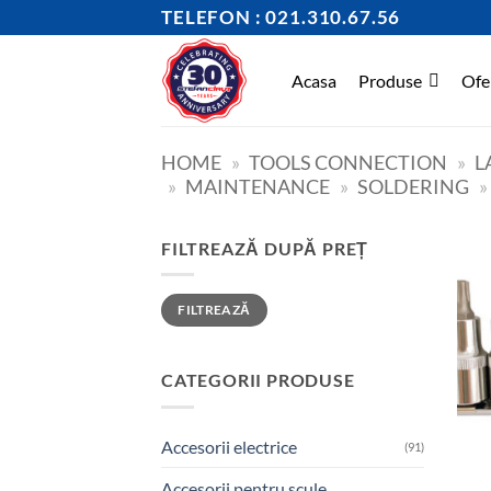
Skip
TELEFON : 021.310.67.56
to
content
Acasa
Produse
Ofe
HOME
»
TOOLS CONNECTION
»
L
»
MAINTENANCE
»
SOLDERING
»
FILTREAZĂ DUPĂ PREȚ
Preț
Preț
FILTREAZĂ
minim
maxim
CATEGORII PRODUSE
Accesorii electrice
(91)
Accesorii pentru scule