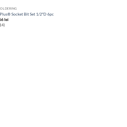
SOLDERING
 Plus® Socket Bit Set 1/2″D 6pc
66
lei
14)