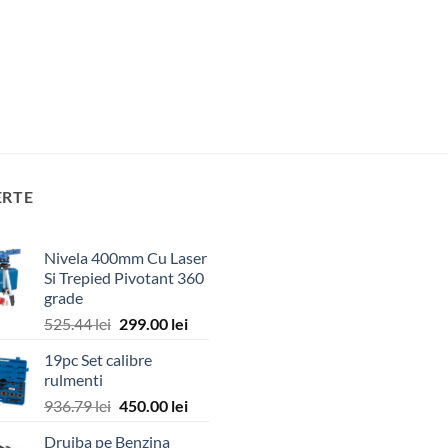
ERTE
Nivela 400mm Cu Laser
Si Trepied Pivotant 360
grade
Prețul
Prețul
525.44
lei
299.00
lei
inițial
curent
19pc Set calibre
a
este:
rulmenti
fost:
299.00 lei.
Prețul
Prețul
936.79
lei
450.00
lei
525.44 lei.
inițial
curent
Drujba pe Benzina
a
este: