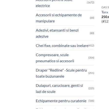
(1672)
electrice
GAS 
Torx
Accesorii si echipamente de
250.
(64)
manipulare
(#52
Adezivi, etansanti si benzi
(60)
adezive
Chei fixe, combinate sau inelare
(412)
Compresoare, scule
(354)
pneumatice si accesorii
Draper "Redline" -Scule pentru
(251)
toate buzunarele
Dulapuri, carucioare, genti si
(225)
lazi de scule
Echipamente pentru curatenie
(166)