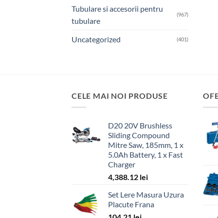
Tubulare si accesorii pentru
(967)
tubulare
Uncategorized
(401)
CELE MAI NOI PRODUSE
OF
D20 20V Brushless
Sliding Compound
Mitre Saw, 185mm, 1 x
5.0Ah Battery, 1 x Fast
Charger
4,388.12
lei
Set Lere Masura Uzura
Placute Frana
104.21
lei