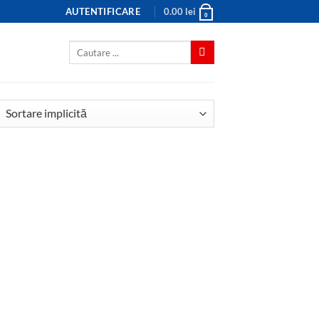
AUTENTIFICARE
0.00
lei
0
Caută
după: