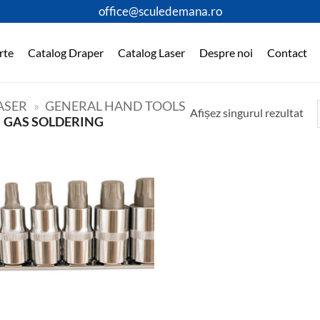
office@sculedemana.ro
rte
Catalog Draper
Catalog Laser
Despre noi
Contact
ASER
»
GENERAL HAND TOOLS
Afișez singurul rezultat
GAS SOLDERING