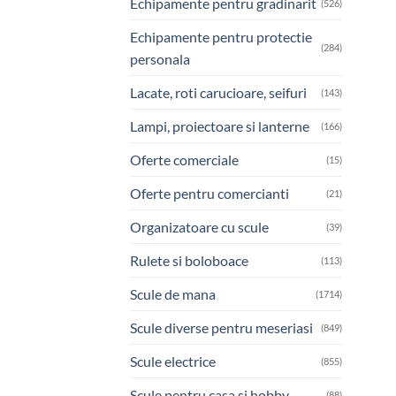
Echipamente pentru gradinarit
(526)
Echipamente pentru protectie
(284)
personala
Lacate, roti carucioare, seifuri
(143)
Lampi, proiectoare si lanterne
(166)
Oferte comerciale
(15)
Oferte pentru comercianti
(21)
Organizatoare cu scule
(39)
Rulete si boloboace
(113)
Scule de mana
(1714)
Scule diverse pentru meseriasi
(849)
Scule electrice
(855)
Scule pentru casa si hobby
(88)