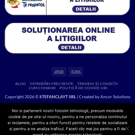
Cash
Bank
On
Transfer
BLOG
ÎNTREBĂRI FRECVENTE
TERMENI ȘI CONDIȚII
Delivery
CUM COMAND
POLITICĂ DE COOKIE-URI
Copyright 2026 ©
STEFANCLAYT SRL
| Created by
Ancor Solutions
Noi si partenerii nostri folosim tehnologii, precum modulele
cookie de pe site-ul nostru, pentru a ne personaliza continutul
si reclamele, pentru a oferi functii pentru retelele de socializare
si pentru a ne analiza traficul. Faceti clic mai jos pentru a fi de
acord cu utilizarea acestei tehnologii.