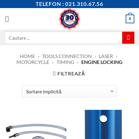
Skip
TELEFON : 021.310.67.56
to
content
0
Caută
după:
HOME
»
TOOLS CONNECTION
»
LASER
»
MOTORCYCLE
»
TIMING
»
ENGINE LOCKING
FILTREAZĂ