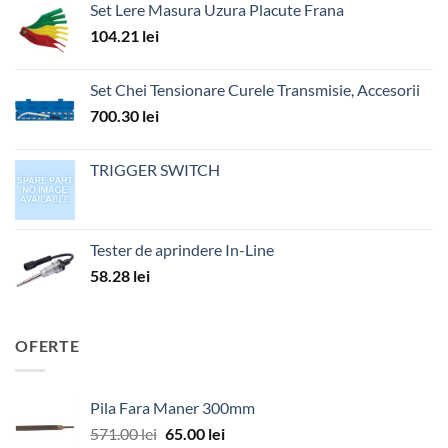
Set Lere Masura Uzura Placute Frana
104.21
lei
Set Chei Tensionare Curele Transmisie, Accesorii
700.30
lei
TRIGGER SWITCH
Tester de aprindere In-Line
58.28
lei
OFERTE
Pila Fara Maner 300mm
Prețul
Prețul
571.00
lei
65.00
lei