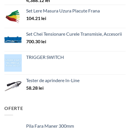
4,388.12
lei
Set Lere Masura Uzura Placute Frana
104.21
lei
Set Chei Tensionare Curele Transmisie, Accesorii
700.30
lei
TRIGGER SWITCH
Tester de aprindere In-Line
58.28
lei
OFERTE
Pila Fara Maner 300mm