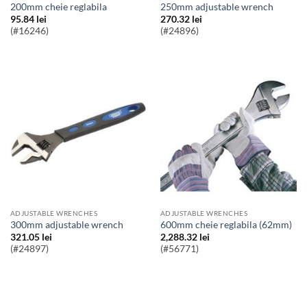
200mm cheie reglabila
250mm adjustable wrench
95.84
lei
270.32
lei
(#16246)
(#24896)
ADJUSTABLE WRENCHES
ADJUSTABLE WRENCHES
300mm adjustable wrench
600mm cheie reglabila (62mm)
321.05
lei
2,288.32
lei
(#24897)
(#56771)