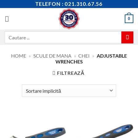
Skip
TELEFON : 021.310.67.56
to
content
0
Caută
după:
HOME
»
SCULE DE MANA
»
CHEI
»
ADJUSTABLE
WRENCHES
FILTREAZĂ