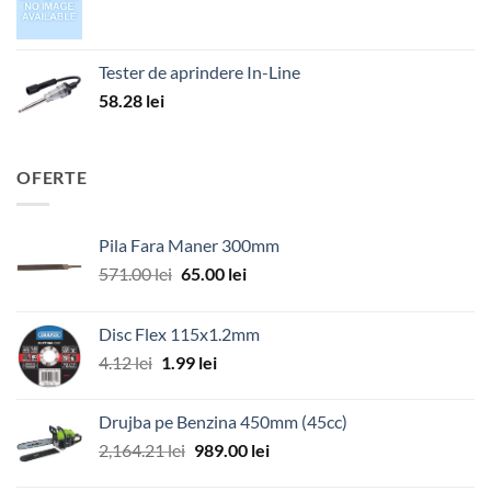
Tester de aprindere In-Line
58.28
lei
OFERTE
Pila Fara Maner 300mm
Prețul
Prețul
571.00
lei
65.00
lei
inițial
curent
a
este:
Disc Flex 115x1.2mm
fost:
65.00 lei.
Prețul
Prețul
4.12
lei
1.99
lei
571.00 lei.
inițial
curent
a
este:
Drujba pe Benzina 450mm (45cc)
fost:
1.99 lei.
Prețul
Prețul
2,164.21
lei
989.00
lei
4.12 lei.
inițial
curent