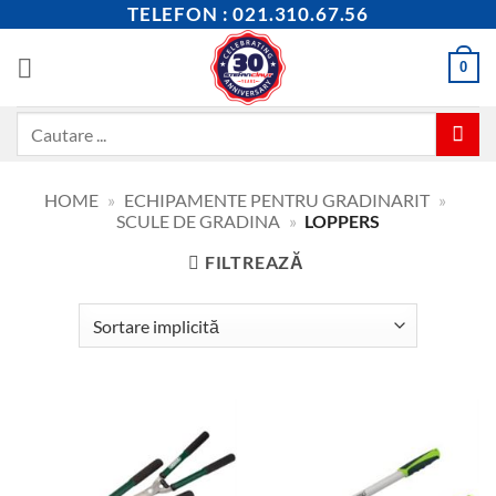
Skip
TELEFON : 021.310.67.56
to
content
0
Caută
după:
HOME
»
ECHIPAMENTE PENTRU GRADINARIT
»
SCULE DE GRADINA
»
LOPPERS
FILTREAZĂ