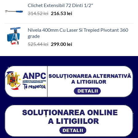
a
este:
Clichet Extensibil 72 Dinti 1/2"
fost:
989.00 lei.
Prețul
Prețul
314.52
lei
216.53
lei
2,164.21 lei.
inițial
curent
a
este:
Nivela 400mm Cu Laser Si Trepied Pivotant 360
fost:
216.53 lei.
grade
314.52 lei.
Prețul
Prețul
525.44
lei
299.00
lei
inițial
curent
a
este:
fost:
299.00 lei.
525.44 lei.