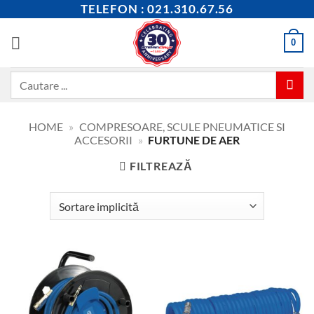
Skip
TELEFON : 021.310.67.56
to
content
0
Caută
după:
HOME
»
COMPRESOARE, SCULE PNEUMATICE SI
ACCESORII
»
FURTUNE DE AER
FILTREAZĂ