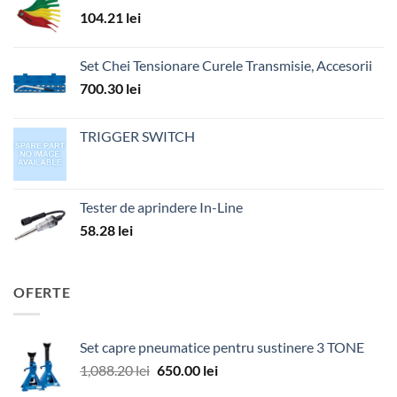
104.21
lei
Set Chei Tensionare Curele Transmisie, Accesorii
700.30
lei
TRIGGER SWITCH
Tester de aprindere In-Line
58.28
lei
OFERTE
Set capre pneumatice pentru sustinere 3 TONE
Prețul
Prețul
1,088.20
lei
650.00
lei
inițial
curent