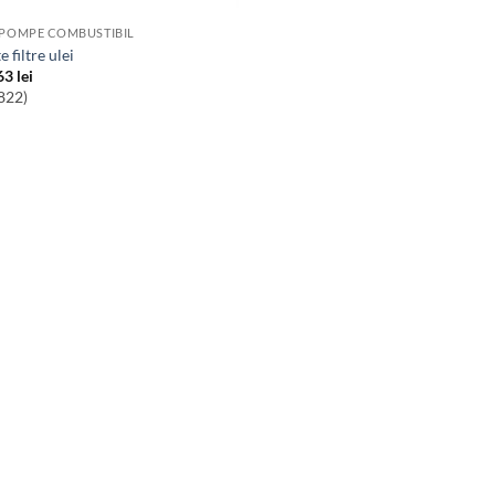
 POMPE COMBUSTIBIL
te filtre ulei
63
lei
822)