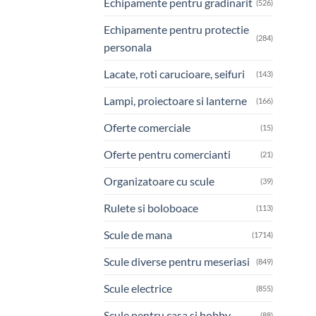
Echipamente pentru gradinarit
(526)
Echipamente pentru protectie
(284)
personala
Lacate, roti carucioare, seifuri
(143)
Lampi, proiectoare si lanterne
(166)
Oferte comerciale
(15)
Oferte pentru comercianti
(21)
Organizatoare cu scule
(39)
Rulete si boloboace
(113)
Scule de mana
(1714)
Scule diverse pentru meseriasi
(849)
Scule electrice
(855)
Scule pentru casa si hobby
(88)