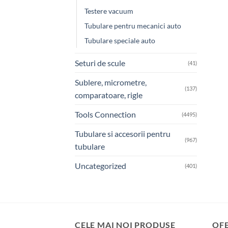
Testere vacuum
Tubulare pentru mecanici auto
Tubulare speciale auto
Seturi de scule
(41)
Sublere, micrometre,
(137)
comparatoare, rigle
Tools Connection
(4495)
Tubulare si accesorii pentru
(967)
tubulare
Uncategorized
(401)
CELE MAI NOI PRODUSE
OF