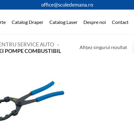
office@sculedemana.ro
rte
Catalog Draper
Catalog Laser
Despre noi
Contact
PENTRU SERVICE AUTO
»
Afișez singurul rezultat
EI POMPE COMBUSTIBIL