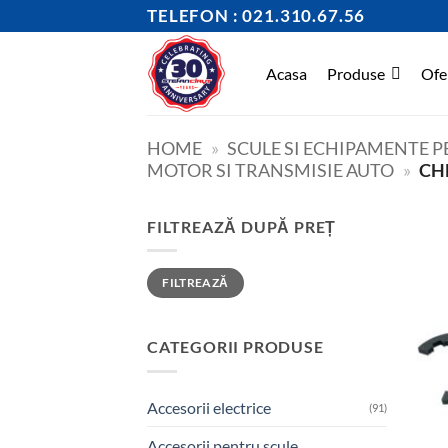
Skip
TELEFON : 021.310.67.56
to
content
Acasa
Produse
Ofe
HOME
»
SCULE SI ECHIPAMENTE 
MOTOR SI TRANSMISIE AUTO
»
CH
FILTREAZĂ DUPĂ PREȚ
Preț
Preț
FILTREAZĂ
minim
maxim
CATEGORII PRODUSE
Accesorii electrice
(91)
Accesorii pentru scule