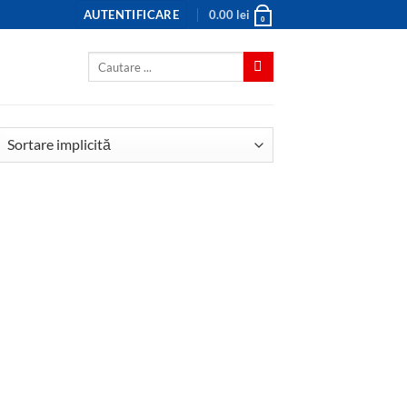
AUTENTIFICARE
0.00
lei
0
Caută
după: