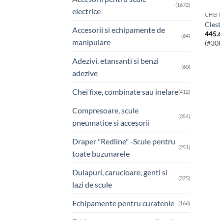
(1672)
electrice
CHEI
Cles
Accesorii si echipamente de
445.
(64)
manipulare
(#30
Adezivi, etansanti si benzi
(60)
adezive
Chei fixe, combinate sau inelare
(412)
Compresoare, scule
(354)
pneumatice si accesorii
Draper "Redline" -Scule pentru
(251)
toate buzunarele
Dulapuri, carucioare, genti si
(225)
lazi de scule
Echipamente pentru curatenie
(166)