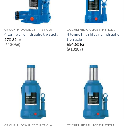
CRICURI HIDRAULICE TIP STICLA
CRICURI HIDRAULICE TIP STICLA
4 tonne high lift cric hidraulic
4 tonne cric hidraulic tip sticla
tip sticla
270.32
lei
654.60
lei
(#13066)
(#13107)
CRICURI HIDRAULICE TIP STICLA
CRICURI HIDRAULICE TIP STICLA