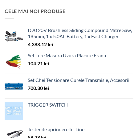
CELE MAI NOI PRODUSE
D20 20V Brushless Sliding Compound Mitre Saw,
185mm, 1 x 5.0Ah Battery, 1 x Fast Charger
4,388.12
lei
Set Lere Masura Uzura Placute Frana
104.21
lei
Set Chei Tensionare Curele Transmisie, Accesorii
700.30
lei
TRIGGER SWITCH
Tester de aprindere In-Line
58.28
lei