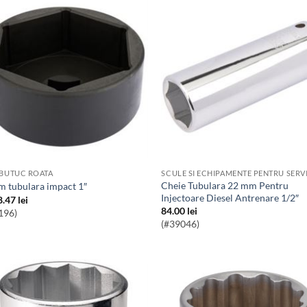
 BUTUC ROATA
Cheie Tubulara 22 mm Pentru
m tubulara impact 1″
Injectoare Diesel Antrenare 1/2″
8.47
lei
84.00
lei
196)
(#39046)