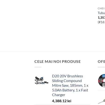
CHEI
Tub
1,35
(#16
CELE MAI NOI PRODUSE
OF
D20 20V Brushless
Sliding Compound
Mitre Saw, 185mm, 1 x
5.0Ah Battery, 1 x Fast
Charger
4,388.12
lei