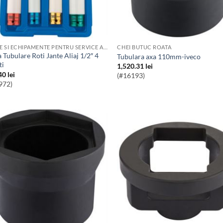
SCULE SI ECHIPAMENTE PENTRU SERVICE AUTO
CHEI BUTUC ROATA
Tubulara axa 110mm-iveco
ti
1,520.31
lei
40
lei
(#16193)
972)