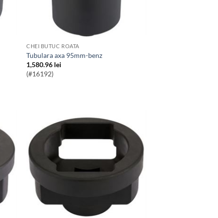
CHEI BUTUC ROATA
Tubulara axa 95mm-benz
1,580.96
lei
(#16192)