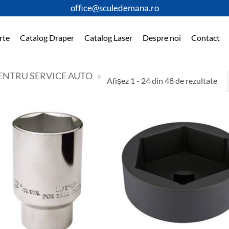
office@sculedemana.ro
rte
Catalog Draper
Catalog Laser
Despre noi
Contact
PENTRU SERVICE AUTO
»
Afișez 1 - 24 din 48 de rezultate