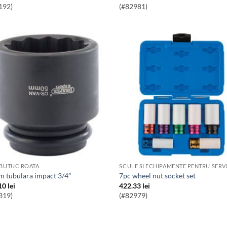
192)
(#82981)
 BUTUC ROATA
m tubulara impact 3/4″
7pc wheel nut socket set
10
lei
422.33
lei
319)
(#82979)