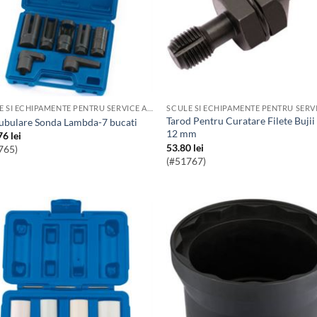
SCULE SI ECHIPAMENTE PENTRU SERVICE AUTO
Tarod Pentru Curatare Filete Bujii 10-
 Tubulare Sonda Lambda-7 bucati
12 mm
76
lei
53.80
lei
765)
(#51767)