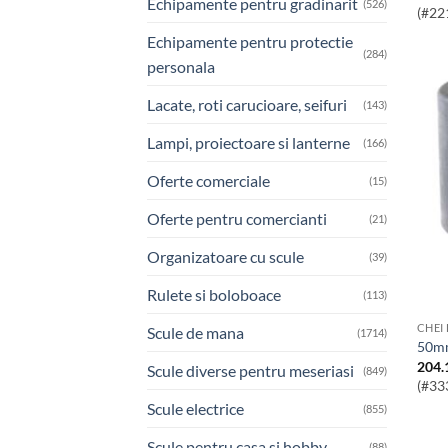
Echipamente pentru gradinarit
(526)
(#22
Echipamente pentru protectie
(284)
personala
Lacate, roti carucioare, seifuri
(143)
Lampi, proiectoare si lanterne
(166)
Oferte comerciale
(15)
Oferte pentru comercianti
(21)
Organizatoare cu scule
(39)
Rulete si boloboace
(113)
CHEI
Scule de mana
(1714)
50m
204.
Scule diverse pentru meseriasi
(849)
(#33
Scule electrice
(855)
Scule pentru casa si hobby
(88)