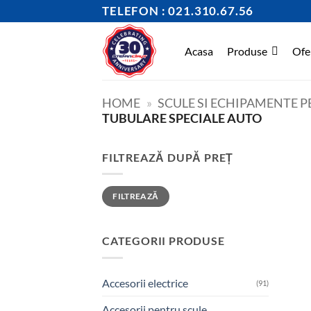
Skip
TELEFON : 021.310.67.56
to
content
Acasa
Produse
Ofe
HOME
»
SCULE SI ECHIPAMENTE 
TUBULARE SPECIALE AUTO
FILTREAZĂ DUPĂ PREȚ
Preț
Preț
FILTREAZĂ
minim
maxim
CATEGORII PRODUSE
Accesorii electrice
(91)
Accesorii pentru scule