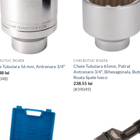
 BUTUC ROATA
CHEI BUTUC ROATA
Cheie Tubulara 65mm, Patrat
ie Tubulara 56 mm, Antrenare 3/4″
Antrenare 3/4″, Bihexagonala, But
48
lei
Roata Spate Iveco
048)
238.55
lei
(#39049)