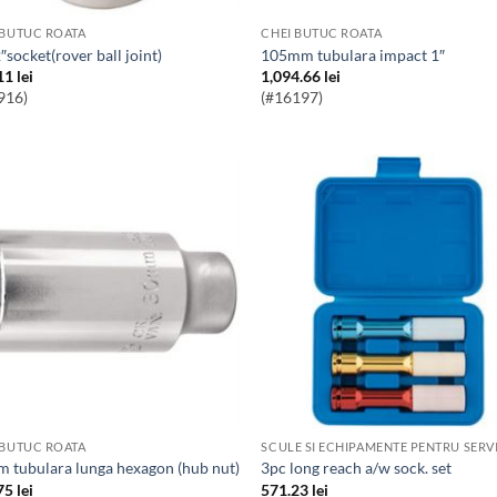
 BUTUC ROATA
CHEI BUTUC ROATA
/2″socket(rover ball joint)
105mm tubulara impact 1″
11
lei
1,094.66
lei
916)
(#16197)
 BUTUC ROATA
m tubulara lunga hexagon (hub nut)
3pc long reach a/w sock. set
75
lei
571.23
lei