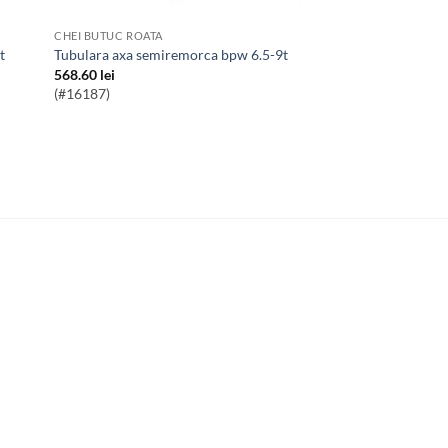
CHEI BUTUC ROATA
t
Tubulara axa semiremorca bpw 6.5-9t
568.60
lei
(#16187)