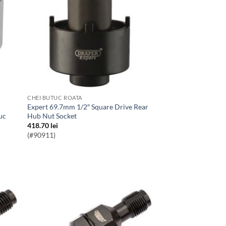
CHEI BUTUC ROATA
Expert 69.7mm 1/2″ Square Drive Rear
uc
Hub Nut Socket
418.70
lei
(#90911)