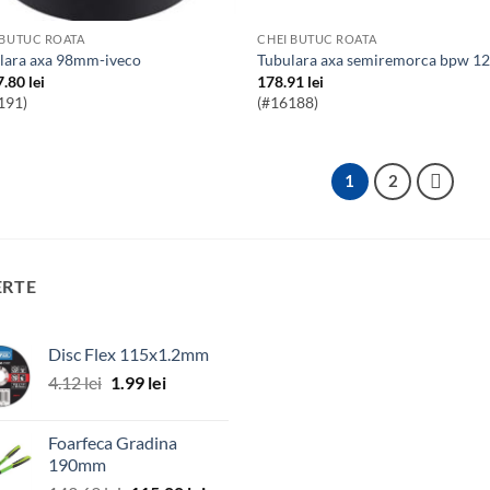
 BUTUC ROATA
CHEI BUTUC ROATA
ulara axa 98mm-iveco
Tubulara axa semiremorca bpw 12
7.80
lei
178.91
lei
191)
(#16188)
1
2
ERTE
Disc Flex 115x1.2mm
Prețul
Prețul
4.12
lei
1.99
lei
inițial
curent
a
este:
Foarfeca Gradina
fost:
1.99 lei.
190mm
4.12 lei.