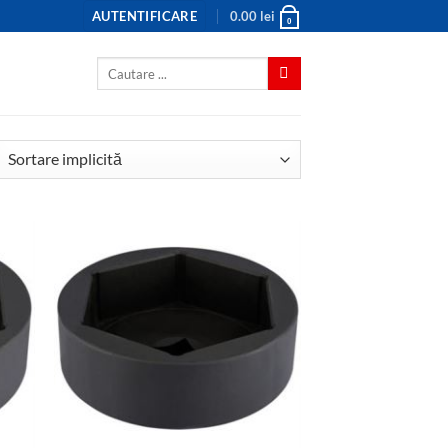
AUTENTIFICARE
0.00
lei
0
Caută
după: