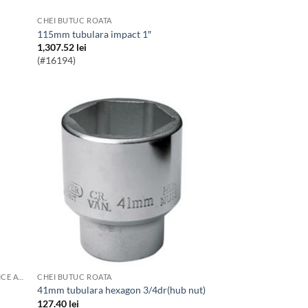
CHEI BUTUC ROATA
115mm tubulara impact 1″
1,307.52
lei
(#16194)
SCULE SI ECHIPAMENTE PENTRU SERVICE AUTO
CHEI BUTUC ROATA
41mm tubulara hexagon 3/4dr(hub nut)
127.40
lei