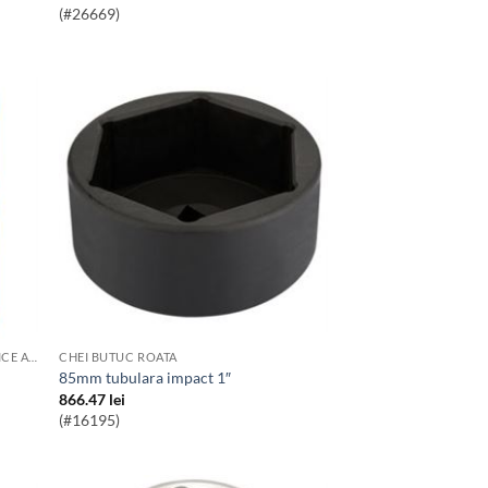
(#26669)
SCULE SI ECHIPAMENTE PENTRU SERVICE AUTO
CHEI BUTUC ROATA
85mm tubulara impact 1″
866.47
lei
(#16195)