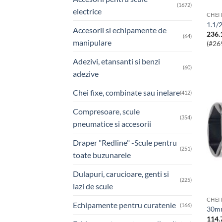
(1672)
electrice
CHEI
1.1
Accesorii si echipamente de
236.
(64)
manipulare
(#26
Adezivi, etansanti si benzi
(60)
adezive
Chei fixe, combinate sau inelare
(412)
Compresoare, scule
(354)
pneumatice si accesorii
Draper "Redline" -Scule pentru
(251)
toate buzunarele
Dulapuri, carucioare, genti si
(225)
lazi de scule
CHEI
Echipamente pentru curatenie
(166)
30m
114.