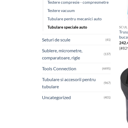
Testere compresie - compresmetre
Testere vacuum
Tubulare pentru mecanici auto
Tubulare speciale auto
Trusa Tubulare Roti Jante Aliaj 1/2″ 4
buca
Seturi de scule
(41)
242.
(#82
Sublere, micrometre,
(137)
comparatoare, rigle
Tools Connection
(4495)
Tubulare si accesorii pentru
(967)
tubulare
Uncategorized
(401)