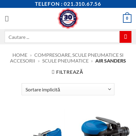
Skip
TELEFON : 021.310.67.56
to
content
0
Caută
după:
HOME
»
COMPRESOARE, SCULE PNEUMATICE SI
ACCESORII
»
SCULE PNEUMATICE
»
AIR SANDERS
FILTREAZĂ