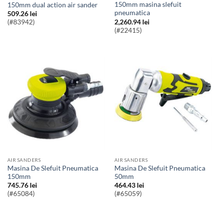
150mm masina slefuit
150mm dual action air sander
pneumatica
509.26
lei
2,260.94
lei
(#83942)
(#22415)
AIR SANDERS
AIR SANDERS
Masina De Slefuit Pneumatica
Masina De Slefuit Pneumatica
150mm
50mm
745.76
lei
464.43
lei
(#65084)
(#65059)