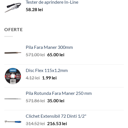
Tester de aprindere In-Line
58.28
lei
OFERTE
Pila Fara Maner 300mm
Prețul
Prețul
571.00
lei
65.00
lei
inițial
curent
a
este:
Disc Flex 115x1.2mm
fost:
65.00 lei.
Prețul
Prețul
4.12
lei
1.99
lei
571.00 lei.
inițial
curent
a
este:
Pila Rotunda Fara Maner 250 mm
fost:
1.99 lei.
Prețul
Prețul
571.86
lei
35.00
lei
4.12 lei.
inițial
curent
a
este:
Clichet Extensibil 72 Dinti 1/2"
fost:
35.00 lei.
Prețul
Prețul
314.52
lei
216.53
lei
571.86 lei.