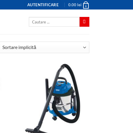
AUTENTIFICARE
0.00
lei
0
Caută
după: