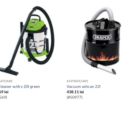
RATOARE
ASPIRATOARE
.cleaner w/dry 20l green
vacuum ashcan 22l
69
lei
438.11
lei
569)
(#50977)