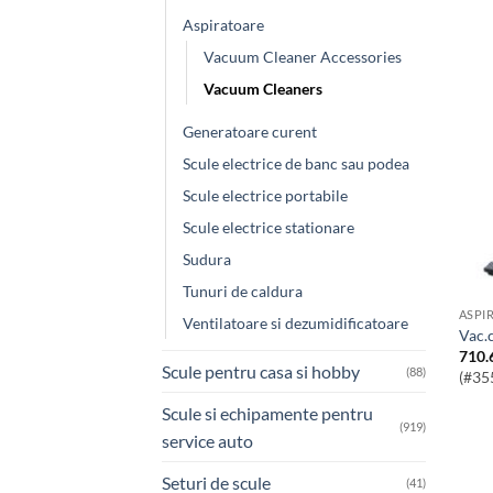
Aspiratoare
Vacuum Cleaner Accessories
Vacuum Cleaners
Generatoare curent
Scule electrice de banc sau podea
Scule electrice portabile
Scule electrice stationare
Sudura
Tunuri de caldura
ASPI
Ventilatoare si dezumidificatoare
Vac
710.
Scule pentru casa si hobby
(88)
(#35
Scule si echipamente pentru
(919)
service auto
Seturi de scule
(41)