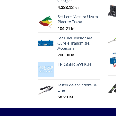
Charger
4,388.12
lei
Set Lere Masura Uzura
Placute Frana
104.21
lei
Set Chei Tensionare
Curele Transmisie,
Accesorii
700.30
lei
TRIGGER SWITCH
Tester de aprindere In-
Line
58.28
lei