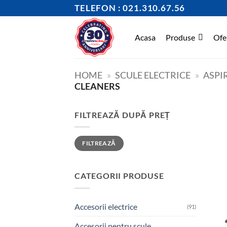
Skip
TELEFON : 021.310.67.56
to
content
Acasa
Produse
Ofe
HOME
»
SCULE ELECTRICE
»
ASPI
CLEANERS
FILTREAZĂ DUPĂ PREȚ
Preț
Preț
FILTREAZĂ
minim
maxim
CATEGORII PRODUSE
Accesorii electrice
(91)
Accesorii pentru scule