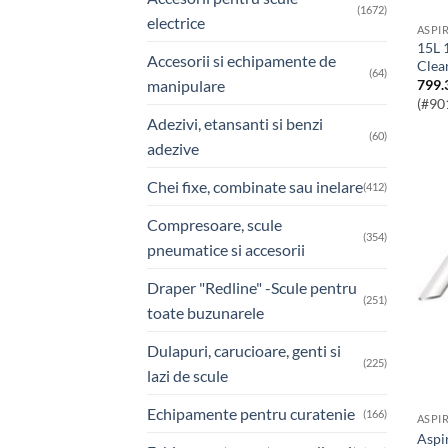
(1672)
electrice
ASPI
15L 1250W 230V Wet & Dry Vacuum
Accesorii si echipamente de
Clea
(64)
manipulare
799.
(#90
Adezivi, etansanti si benzi
(60)
adezive
Chei fixe, combinate sau inelare
(412)
Compresoare, scule
(354)
pneumatice si accesorii
Draper "Redline" -Scule pentru
(251)
toate buzunarele
Dulapuri, carucioare, genti si
(225)
lazi de scule
Echipamente pentru curatenie
(166)
ASPI
Asp