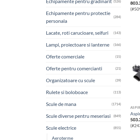
Echipamente pentru gradinarit
(526)
803.
(#50
Echipamente pentru protectie
(284)
personala
Lacate, roti carucioare, seifuri
(143)
Lampi, proiectoare si lanterne
(166)
Oferte comerciale
(15)
Oferte pentru comercianti
(21)
Organizatoare cu scule
(39)
Rulete si boloboace
(113)
Scule de mana
(1714)
ASPI
Asp
Scule diverse pentru meseriasi
(849)
503.
(#24
Scule electrice
(855)
Aeroterme