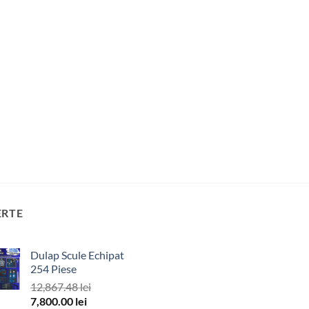
ERTE
Dulap Scule Echipat
254 Piese
12,867.48
lei
Prețul
Prețul
7,800.00
lei