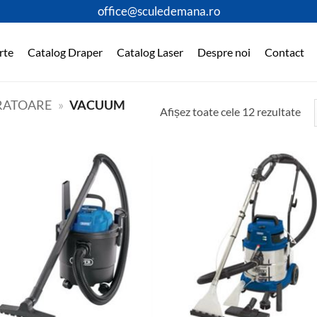
office@sculedemana.ro
rte
Catalog Draper
Catalog Laser
Despre noi
Contact
RATOARE
»
VACUUM
Afișez toate cele 12 rezultate