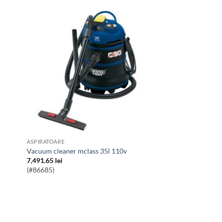
ASPIRATOARE
vacuum cleaner mclass 35l 110v
7,491.65
lei
(#86685)