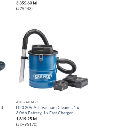
3,355.60
lei
(#75443)
ASPIRATOARE
D20 20V Ash Vacuum Cleaner, 1 x
3.0Ah Battery, 1 x Fast Charger
1,819.25
lei
(#D-95170)