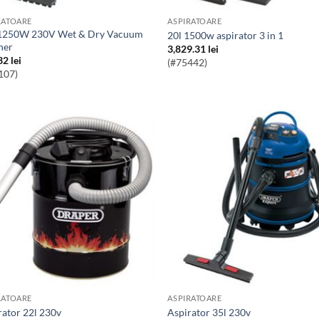
RATOARE
ASPIRATOARE
20l 1500w aspirator 3 in 1
ner
3,829.31
lei
32
lei
(#75442)
107)
RATOARE
ASPIRATOARE
irator 22l 230v
Aspirator 35l 230v