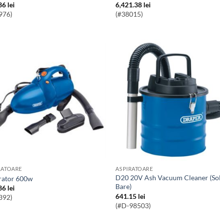
36
lei
6,421.38
lei
976)
(#38015)
RATOARE
ASPIRATOARE
D20 20V Ash Vacuum Cleaner (Sold
irator 600w
Bare)
36
lei
641.15
lei
392)
(#D-98503)