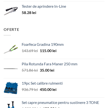
Tester de aprindere In-Line
58.28
lei
OFERTE
Foarfeca Gradina 190mm
Prețul
Prețul
143.69
lei
115.00
lei
inițial
curent
a
este:
Pila Rotunda Fara Maner 250 mm
fost:
115.00 lei.
Prețul
Prețul
571.86
lei
35.00
lei
143.69 lei.
inițial
curent
a
este:
19pc Set calibre rulmenti
fost:
35.00 lei.
Prețul
Prețul
936.79
lei
450.00
lei
571.86 lei.
inițial
curent
a
este:
Set capre pneumatice pentru sustinere 3 TONE
fost:
450.00 lei.