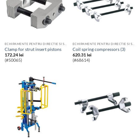
ECHIPAMENTE PENTRU DIRECTIE SI SUSPENSII AUTO
ECHIPAMENTE PENTRU DIRECTIE SI SUSPENSII AUTO
Clamp for strut insert pistons
coil spring compressors (3)
172.24
lei
620.31
lei
(#50065)
(#68614)