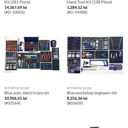
Kit (281 Piece)
Hand Tool Kit (138 Piece)
14,367.69
lei
1,284.12
lei
(#D-10002)
(#D-94988)
SETURI DE SCULE
SETURI DE SCULE
Blue auto. electricians kit
Blue workshop engineers kit
10,906.55
lei
8,256.36
lei
(#03564)
(#03609)