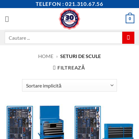
Skip
TELEFON : 021.310.67.56
to
content
0
Caută
după:
HOME
»
SETURI DE SCULE
FILTREAZĂ