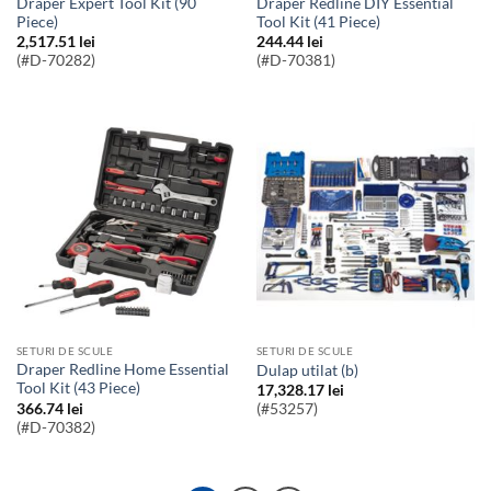
Draper Expert Tool Kit (90
Draper Redline DIY Essential
Piece)
Tool Kit (41 Piece)
2,517.51
lei
244.44
lei
(#D-70282)
(#D-70381)
SETURI DE SCULE
SETURI DE SCULE
Draper Redline Home Essential
Dulap utilat (b)
Tool Kit (43 Piece)
17,328.17
lei
366.74
lei
(#53257)
(#D-70382)