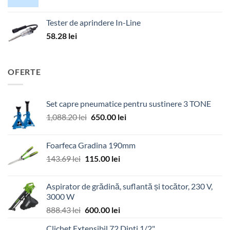
Tester de aprindere In-Line
58.28
lei
OFERTE
Set capre pneumatice pentru sustinere 3 TONE
Prețul
Prețul
1,088.20
lei
650.00
lei
inițial
curent
a
este:
Foarfeca Gradina 190mm
fost:
650.00 lei.
Prețul
Prețul
143.69
lei
115.00
lei
1,088.20 lei.
inițial
curent
a
este:
Aspirator de grădină, suflantă și tocător, 230 V,
fost:
115.00 lei.
3000 W
143.69 lei.
Prețul
Prețul
888.43
lei
600.00
lei
inițial
curent
Clichet Extensibil 72 Dinti 1/2"