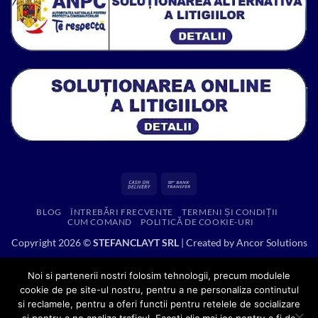
Cash
Bank
On
Transfer
BLOG
ÎNTREBĂRI FRECVENTE
TERMENI ȘI CONDIȚII
Delivery
CUM COMAND
POLITICĂ DE COOKIE-URI
Copyright 2026 ©
STEFANCLAYT SRL
| Created by
Ancor Solutions
Noi si partenerii nostri folosim tehnologii, precum modulele
cookie de pe site-ul nostru, pentru a ne personaliza continutul
si reclamele, pentru a oferi functii pentru retelele de socializare
si pentru a ne analiza traficul. Faceti clic mai jos pentru a fi de