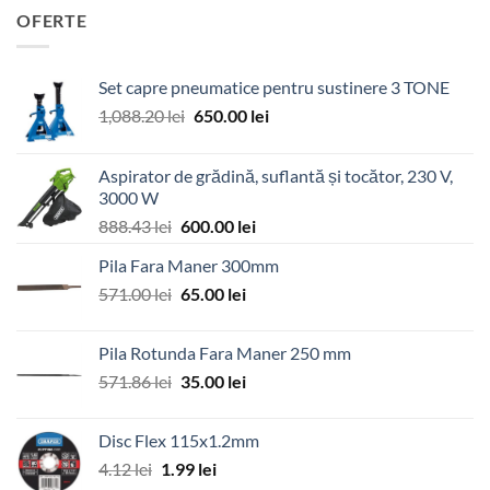
OFERTE
Set capre pneumatice pentru sustinere 3 TONE
Prețul
Prețul
1,088.20
lei
650.00
lei
inițial
curent
a
este:
Aspirator de grădină, suflantă și tocător, 230 V,
fost:
650.00 lei.
3000 W
1,088.20 lei.
Prețul
Prețul
888.43
lei
600.00
lei
inițial
curent
Pila Fara Maner 300mm
a
este:
Prețul
Prețul
571.00
lei
fost:
65.00
lei
600.00 lei.
inițial
curent
888.43 lei.
a
este:
Pila Rotunda Fara Maner 250 mm
fost:
65.00 lei.
Prețul
Prețul
571.86
lei
35.00
lei
571.00 lei.
inițial
curent
a
este:
Disc Flex 115x1.2mm
fost:
35.00 lei.
Prețul
Prețul
4.12
lei
1.99
lei
571.86 lei.