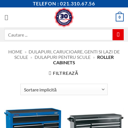
Skip
TELEFON : 021.310.67.56
to
content
0
Caută
după:
HOME
»
DULAPURI, CARUCIOARE, GENTI SI LAZI DE
SCULE
»
DULAPURI PENTRU SCULE
»
ROLLER
CABINETS
FILTREAZĂ