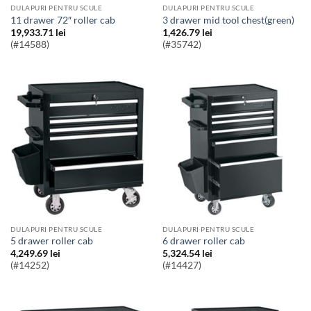
DULAPURI PENTRU SCULE
DULAPURI PENTRU SCULE
11 drawer 72″ roller cab
3 drawer mid tool chest(green)
19,933.71
lei
1,426.79
lei
(#14588)
(#35742)
DULAPURI PENTRU SCULE
DULAPURI PENTRU SCULE
5 drawer roller cab
6 drawer roller cab
4,249.69
lei
5,324.54
lei
(#14252)
(#14427)