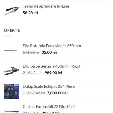
Tester de aprindere In-Line
58.28
lei
OFERTE
Pila Rotunda Fara Maner 250 mm
Prețul
Prețul
571.86
lei
35.00
lei
inițial
curent
a
este:
Drujba pe Benzina 450mm (45cc)
fost:
35.00 lei.
Prețul
Prețul
2,164.21
lei
989.00
lei
571.86 lei.
inițial
curent
a
este:
Dulap Scule Echipat 254 Piese
fost:
989.00 lei.
Prețul
Prețul
12,867.48
lei
7,800.00
lei
2,164.21 lei.
inițial
curent
a
este:
Clichet Extensibil 72 Dinti 1/2"
fost:
7,800.00 lei.
Prețul
Prețul
314.52
lei
216.53
lei