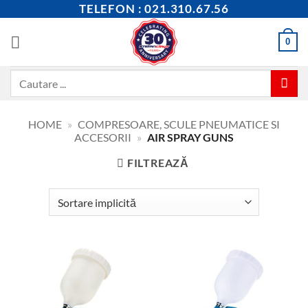
Skip
TELEFON : 021.310.67.56
to
content
0
Caută
după:
HOME
»
COMPRESOARE, SCULE PNEUMATICE SI
ACCESORII
»
AIR SPRAY GUNS
FILTREAZĂ