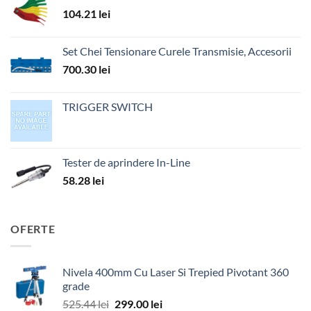
104.21
lei
Set Chei Tensionare Curele Transmisie, Accesorii
700.30
lei
TRIGGER SWITCH
Tester de aprindere In-Line
58.28
lei
OFERTE
Nivela 400mm Cu Laser Si Trepied Pivotant 360
grade
Prețul
Prețul
525.44
lei
299.00
lei