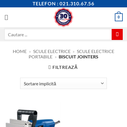
Skip
TELEFON : 021.310.67.56
to
content
0
Caută
după:
HOME
»
SCULE ELECTRICE
»
SCULE ELECTRICE
PORTABILE
»
BISCUIT JOINTERS
FILTREAZĂ