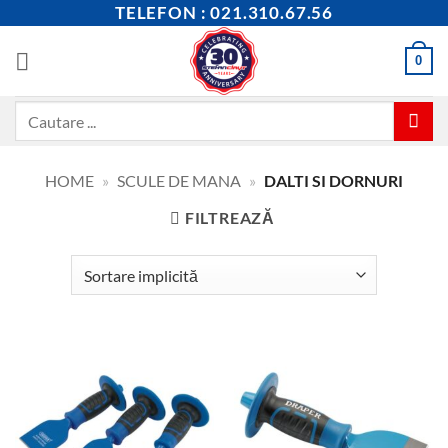
Skip
TELEFON : 021.310.67.56
to
content
0
Caută
după:
HOME
»
SCULE DE MANA
»
DALTI SI DORNURI
FILTREAZĂ