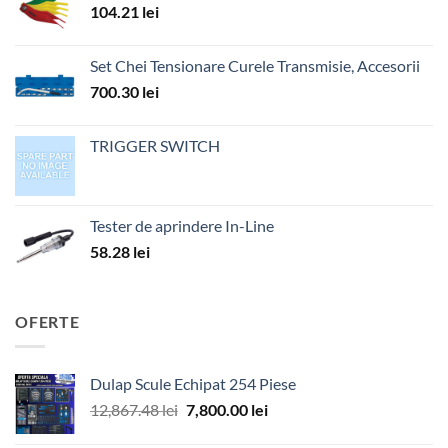
104.21
lei
Set Chei Tensionare Curele Transmisie, Accesorii
700.30
lei
TRIGGER SWITCH
Tester de aprindere In-Line
58.28
lei
OFERTE
Dulap Scule Echipat 254 Piese
Prețul
Prețul
12,867.48
lei
7,800.00
lei
inițial
curent