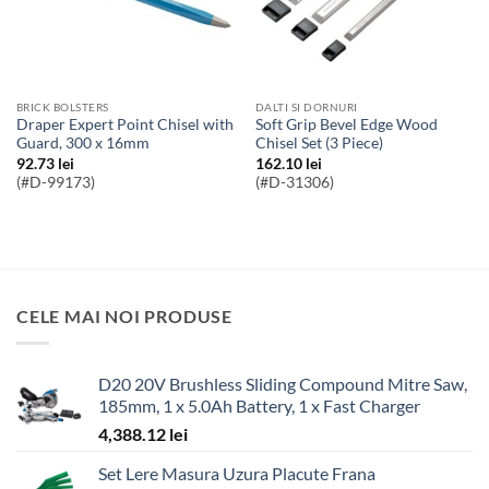
BRICK BOLSTERS
DALTI SI DORNURI
Draper Expert Point Chisel with
Soft Grip Bevel Edge Wood
Guard, 300 x 16mm
Chisel Set (3 Piece)
92.73
lei
162.10
lei
(#D-99173)
(#D-31306)
CELE MAI NOI PRODUSE
D20 20V Brushless Sliding Compound Mitre Saw,
185mm, 1 x 5.0Ah Battery, 1 x Fast Charger
4,388.12
lei
Set Lere Masura Uzura Placute Frana