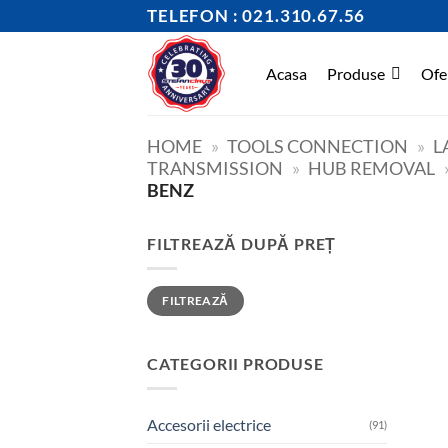
Skip
TELEFON : 021.310.67.56
to
content
Acasa
Produse
Ofe
HOME
»
TOOLS CONNECTION
»
L
TRANSMISSION
»
HUB REMOVAL
BENZ
FILTREAZĂ DUPĂ PREȚ
Preț
Preț
FILTREAZĂ
minim
maxim
CATEGORII PRODUSE
Accesorii electrice
(91)