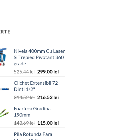
ERTE
Nivela 400mm Cu Laser
Si Trepied Pivotant 360
grade
Prețul
Prețul
525.44
lei
299.00
lei
inițial
curent
Clichet Extensibil 72
a
este:
Dinti 1/2"
fost:
299.00 lei.
Prețul
Prețul
314.52
lei
216.53
lei
525.44 lei.
inițial
curent
Foarfeca Gradina
a
este:
190mm
fost:
216.53 lei.
Prețul
Prețul
143.69
lei
115.00
lei
314.52 lei.
inițial
curent
Pila Rotunda Fara
a
este: