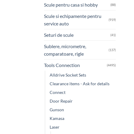
Scule pentru casa si hobby
(88)
Scule si echipamente pentru
(919)
service auto
Seturi de scule
(41)
Sublere, micrometre,
(137)
comparatoare, rigle
Tools Connection
(4495)
Alldrive Socket Sets
Clearance items - Ask for details
Connect
Door Repair
Gunson
Kamasa
Laser