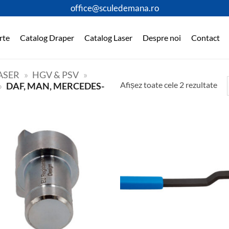
office@sculedemana.ro
rte
Catalog Draper
Catalog Laser
Despre noi
Contact
ASER
»
HGV & PSV
»
Afișez toate cele 2 rezultate
»
DAF, MAN, MERCEDES-