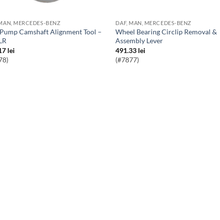
 MAN, MERCEDES-BENZ
DAF, MAN, MERCEDES-BENZ
Wheel Bearing Circlip Removal &
JLR
Assembly Lever
17
lei
491.33
lei
78)
(#7877)