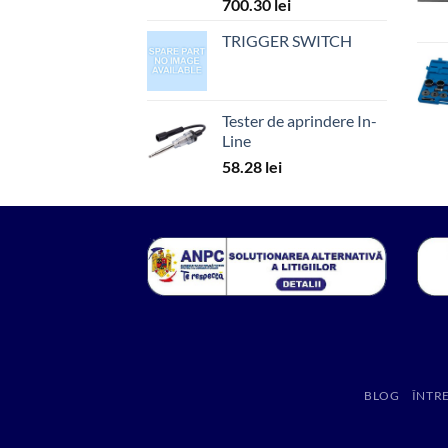
700.30
lei
TRIGGER SWITCH
Tester de aprindere In-
Line
58.28
lei
BLOG
ÎNTR