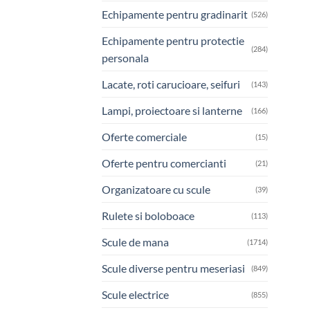
Echipamente pentru gradinarit
(526)
Echipamente pentru protectie
(284)
personala
Lacate, roti carucioare, seifuri
(143)
Lampi, proiectoare si lanterne
(166)
Oferte comerciale
(15)
Oferte pentru comercianti
(21)
Organizatoare cu scule
(39)
Rulete si boloboace
(113)
Scule de mana
(1714)
Scule diverse pentru meseriasi
(849)
Scule electrice
(855)