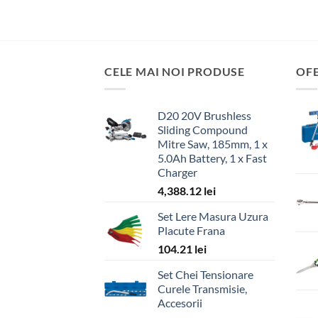
CELE MAI NOI PRODUSE
OF
D20 20V Brushless
Sliding Compound
Mitre Saw, 185mm, 1 x
5.0Ah Battery, 1 x Fast
Charger
4,388.12
lei
Set Lere Masura Uzura
Placute Frana
104.21
lei
Set Chei Tensionare
Curele Transmisie,
Accesorii