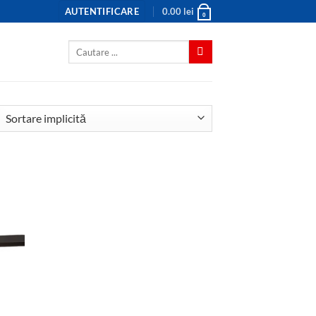
AUTENTIFICARE
0.00
lei
0
Caută
după: