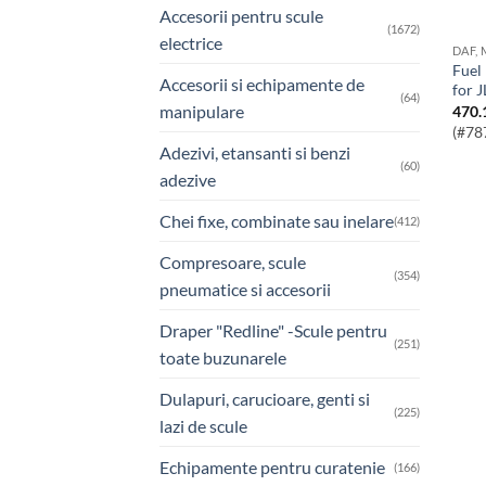
Accesorii pentru scule
(1672)
electrice
DAF,
Fuel Pump Camshaft Alignment Tool –
Accesorii si echipamente de
for 
(64)
manipulare
470.
(#78
Adezivi, etansanti si benzi
(60)
adezive
Chei fixe, combinate sau inelare
(412)
Compresoare, scule
(354)
pneumatice si accesorii
Draper "Redline" -Scule pentru
(251)
toate buzunarele
Dulapuri, carucioare, genti si
(225)
lazi de scule
Echipamente pentru curatenie
(166)