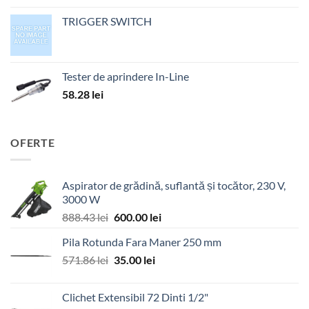
TRIGGER SWITCH
Tester de aprindere In-Line
58.28
lei
OFERTE
Aspirator de grădină, suflantă și tocător, 230 V,
3000 W
Prețul
Prețul
888.43
lei
600.00
lei
inițial
curent
Pila Rotunda Fara Maner 250 mm
a
este:
Prețul
Prețul
571.86
lei
fost:
35.00
lei
600.00 lei.
inițial
curent
888.43 lei.
a
este:
Clichet Extensibil 72 Dinti 1/2"
fost:
35.00 lei.