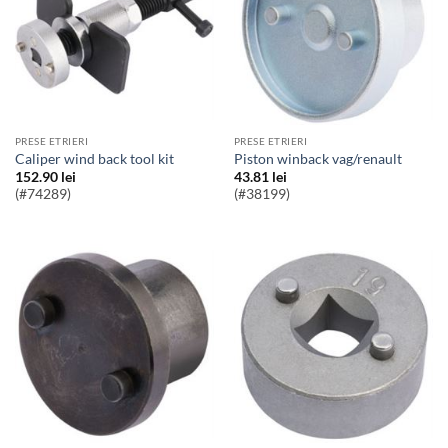
PRESE ETRIERI
PRESE ETRIERI
caliper wind back tool kit
piston winback vag/renault
152.90
lei
43.81
lei
(#74289)
(#38199)