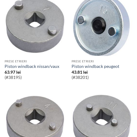
PRESE ETRIERI
PRESE ETRIERI
piston windback nissan/vaux
piston windback peugeot
63.97
lei
43.81
lei
(#38195)
(#38201)