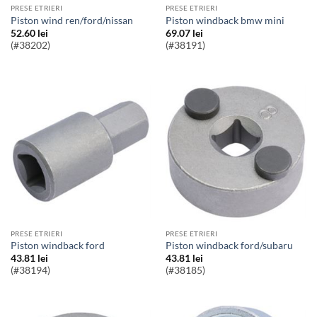
PRESE ETRIERI
PRESE ETRIERI
piston wind ren/ford/nissan
piston windback bmw mini
52.60
lei
69.07
lei
(#38202)
(#38191)
PRESE ETRIERI
PRESE ETRIERI
piston windback ford
piston windback ford/subaru
43.81
lei
43.81
lei
(#38194)
(#38185)