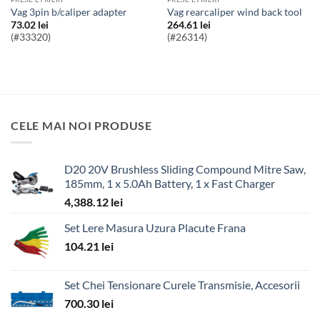
vag 3pin b/caliper adapter
vag rearcaliper wind back tool
73.02
lei
264.61
lei
(#33320)
(#26314)
CELE MAI NOI PRODUSE
D20 20V Brushless Sliding Compound Mitre Saw,
185mm, 1 x 5.0Ah Battery, 1 x Fast Charger
4,388.12
lei
Set Lere Masura Uzura Placute Frana
104.21
lei
Set Chei Tensionare Curele Transmisie, Accesorii
700.30
lei