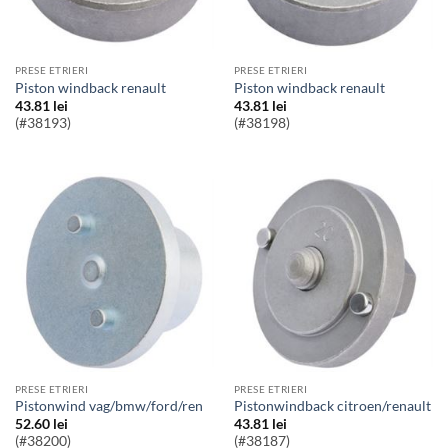
PRESE ETRIERI
PRESE ETRIERI
piston windback renault
piston windback renault
43.81
lei
43.81
lei
(#38193)
(#38198)
PRESE ETRIERI
PRESE ETRIERI
pistonwind vag/bmw/ford/ren
pistonwindback citroen/renault
52.60
lei
43.81
lei
(#38200)
(#38187)