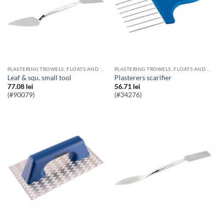
PLASTERING TROWELS, FLOATS AND SPONGES
PLASTERING TROWELS, FLOATS AND SPONGES
leaf & squ. small tool
plasterers scarifier
77.08
lei
56.71
lei
(#90079)
(#34276)