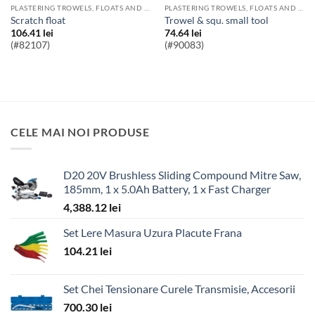
PLASTERING TROWELS, FLOATS AND SPONGES
PLASTERING TROWELS, FLOATS AND SPONGES
scratch float
trowel & squ. small tool
106.41
lei
74.64
lei
(#82107)
(#90083)
CELE MAI NOI PRODUSE
D20 20V Brushless Sliding Compound Mitre Saw,
185mm, 1 x 5.0Ah Battery, 1 x Fast Charger
4,388.12
lei
Set Lere Masura Uzura Placute Frana
104.21
lei
Set Chei Tensionare Curele Transmisie, Accesorii
700.30
lei