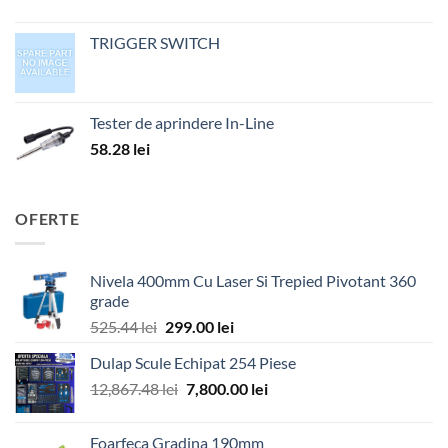
TRIGGER SWITCH
Tester de aprindere In-Line
58.28
lei
OFERTE
Nivela 400mm Cu Laser Si Trepied Pivotant 360
grade
Prețul
Prețul
525.44
lei
299.00
lei
inițial
curent
Dulap Scule Echipat 254 Piese
a
este:
Prețul
Prețul
12,867.48
lei
fost:
7,800.00
299.00 lei.
lei
inițial
curent
525.44 lei.
a
este:
Foarfeca Gradina 190mm