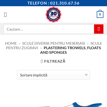
Skip
TELEFON : 021.310.67.56
to
content
0
Caută
după:
HOME
»
SCULE DIVERSE PENTRU MESERIASI
»
SCULE
PENTRU ZUGRAVI
»
PLASTERING TROWELS, FLOATS
AND SPONGES
FILTREAZĂ