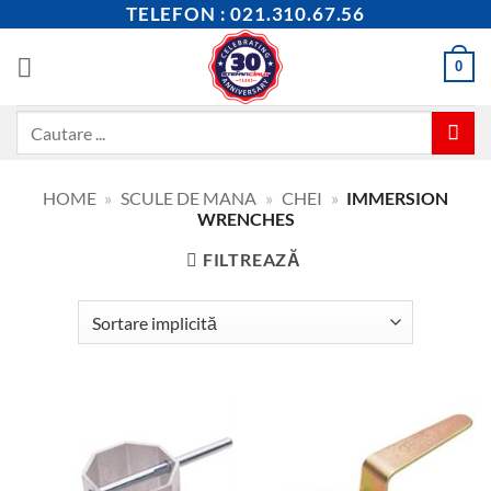
Skip
TELEFON : 021.310.67.56
to
content
0
Caută
după:
HOME
»
SCULE DE MANA
»
CHEI
»
IMMERSION
WRENCHES
FILTREAZĂ