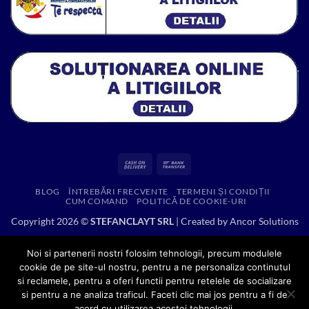
Cash
Bank
On
Transfer
BLOG
ÎNTREBĂRI FRECVENTE
TERMENI ȘI CONDIȚII
Delivery
CUM COMAND
POLITICĂ DE COOKIE-URI
Copyright 2026 ©
STEFANCLAYT SRL
| Created by
Ancor Solutions
Noi si partenerii nostri folosim tehnologii, precum modulele
cookie de pe site-ul nostru, pentru a ne personaliza continutul
si reclamele, pentru a oferi functii pentru retelele de socializare
si pentru a ne analiza traficul. Faceti clic mai jos pentru a fi de
acord cu utilizarea acestei tehnologii.