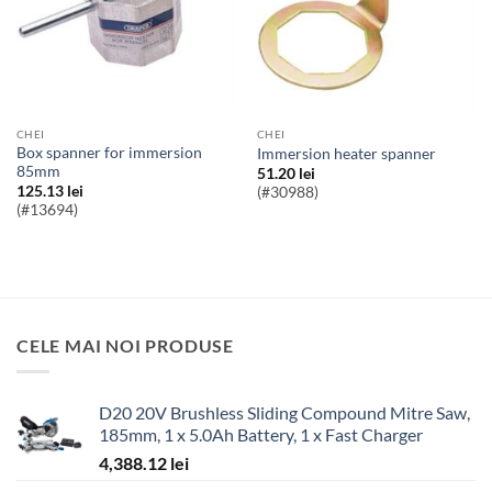
CHEI
CHEI
box spanner for immersion
immersion heater spanner
85mm
51.20
lei
125.13
lei
(#30988)
(#13694)
CELE MAI NOI PRODUSE
D20 20V Brushless Sliding Compound Mitre Saw,
185mm, 1 x 5.0Ah Battery, 1 x Fast Charger
4,388.12
lei