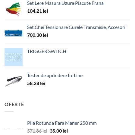
Set Lere Masura Uzura Placute Frana
104.21
lei
Set Chei Tensionare Curele Transmisie, Accesorii
700.30
lei
TRIGGER SWITCH
Tester de aprindere In-Line
58.28
lei
OFERTE
Pila Rotunda Fara Maner 250 mm
Prețul
Prețul
571.86
lei
35.00
lei