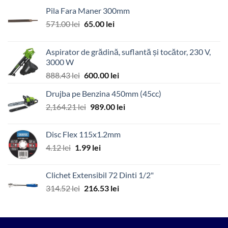
Pila Fara Maner 300mm
Prețul
Prețul
571.00
lei
65.00
lei
inițial
curent
a
este:
Aspirator de grădină, suflantă și tocător, 230 V,
fost:
65.00 lei.
3000 W
571.00 lei.
Prețul
Prețul
888.43
lei
600.00
lei
inițial
curent
Drujba pe Benzina 450mm (45cc)
a
este:
Prețul
Prețul
2,164.21
lei
fost:
989.00
lei
600.00 lei.
inițial
curent
888.43 lei.
a
este:
Disc Flex 115x1.2mm
fost:
989.00 lei.
Prețul
Prețul
4.12
lei
1.99
lei
2,164.21 lei.
inițial
curent
a
este:
Clichet Extensibil 72 Dinti 1/2"
fost:
1.99 lei.
Prețul
Prețul
314.52
lei
216.53
lei
4.12 lei.
inițial
curent
a
este:
fost:
216.53 lei.