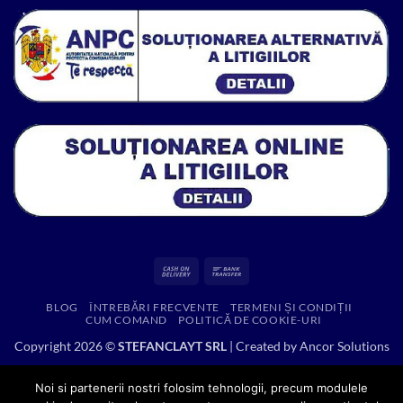
314.52 lei.
Cash
Bank
On
Transfer
BLOG
ÎNTREBĂRI FRECVENTE
TERMENI ȘI CONDIȚII
Delivery
CUM COMAND
POLITICĂ DE COOKIE-URI
Copyright 2026 ©
STEFANCLAYT SRL
| Created by
Ancor Solutions
Noi si partenerii nostri folosim tehnologii, precum modulele