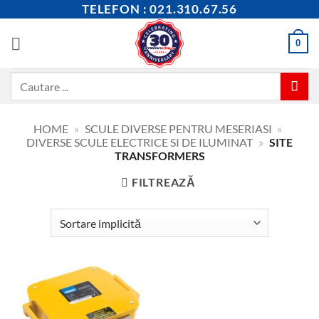
Skip
TELEFON : 021.310.67.56
to
content
0
Caută
după:
HOME
»
SCULE DIVERSE PENTRU MESERIASI
»
DIVERSE SCULE ELECTRICE SI DE ILUMINAT
»
SITE
TRANSFORMERS
FILTREAZĂ