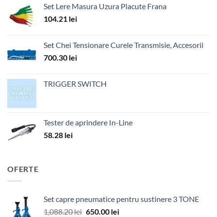
Set Lere Masura Uzura Placute Frana
104.21
lei
Set Chei Tensionare Curele Transmisie, Accesorii
700.30
lei
TRIGGER SWITCH
Tester de aprindere In-Line
58.28
lei
OFERTE
Set capre pneumatice pentru sustinere 3 TONE
Prețul
Prețul
1,088.20
lei
650.00
lei