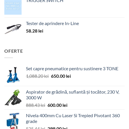
TRIGGER SWITCH
Tester de aprindere In-Line
58.28
lei
OFERTE
Set capre pneumatice pentru sustinere 3 TONE
Prețul
Prețul
1,088.20
lei
650.00
lei
inițial
curent
a
este:
Aspirator de grădină, suflantă și tocător, 230 V,
fost:
650.00 lei.
3000 W
1,088.20 lei.
Prețul
Prețul
888.43
lei
600.00
lei
inițial
curent
Nivela 400mm Cu Laser Si Trepied Pivotant 360
a
este:
grade
fost:
600.00 lei.
Prețul
Prețul
525.44
lei
299.00
lei
888.43 lei.