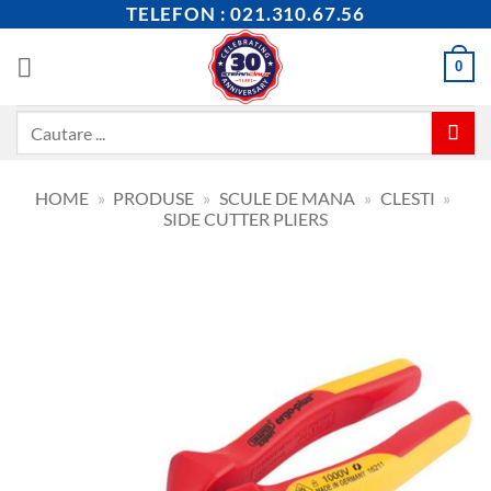
Skip
TELEFON : 021.310.67.56
to
content
0
Caută
după:
HOME
»
PRODUSE
»
SCULE DE MANA
»
CLESTI
»
SIDE CUTTER PLIERS