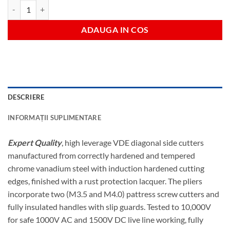
Cantitate Vde hi lever pattress cutter
ADAUGA IN COS
DESCRIERE
INFORMAȚII SUPLIMENTARE
Expert Quality
, high leverage VDE diagonal side cutters
manufactured from correctly hardened and tempered
chrome vanadium steel with induction hardened cutting
edges, finished with a rust protection lacquer. The pliers
incorporate two (M3.5 and M4.0) pattress screw cutters and
fully insulated handles with slip guards. Tested to 10,000V
for safe 1000V AC and 1500V DC live line working, fully