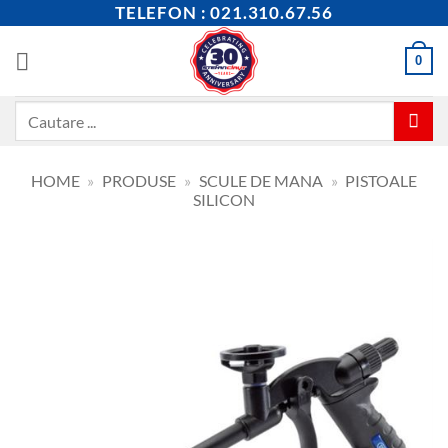
Skip
TELEFON : 021.310.67.56
to
content
0
Caută
după:
HOME
»
PRODUSE
»
SCULE DE MANA
»
PISTOALE
SILICON