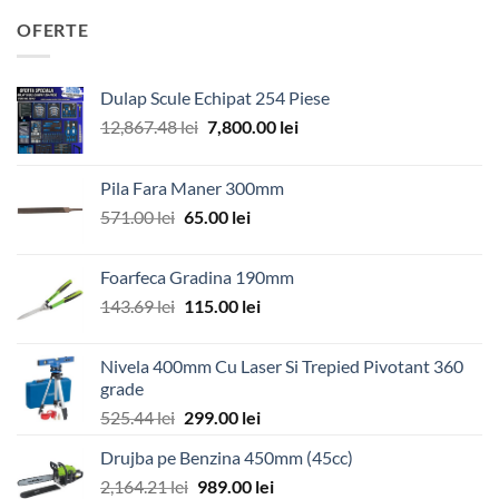
OFERTE
Dulap Scule Echipat 254 Piese
Prețul
Prețul
12,867.48
lei
7,800.00
lei
inițial
curent
a
este:
Pila Fara Maner 300mm
fost:
7,800.00 lei.
Prețul
Prețul
571.00
lei
65.00
lei
12,867.48 lei.
inițial
curent
a
este:
Foarfeca Gradina 190mm
fost:
65.00 lei.
Prețul
Prețul
143.69
lei
115.00
lei
571.00 lei.
inițial
curent
a
este:
Nivela 400mm Cu Laser Si Trepied Pivotant 360
fost:
115.00 lei.
grade
143.69 lei.
Prețul
Prețul
525.44
lei
299.00
lei
inițial
curent
Drujba pe Benzina 450mm (45cc)
a
este:
Prețul
Prețul
2,164.21
lei
fost:
989.00
lei
299.00 lei.