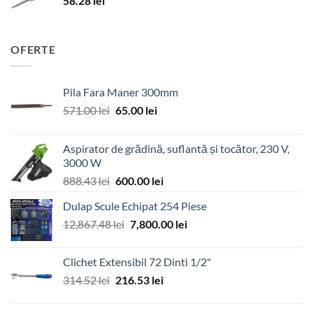
58.28
lei
OFERTE
Pila Fara Maner 300mm
Prețul
Prețul
571.00
lei
65.00
lei
inițial
curent
a
este:
Aspirator de grădină, suflantă și tocător, 230 V,
fost:
65.00 lei.
3000 W
571.00 lei.
Prețul
Prețul
888.43
lei
600.00
lei
inițial
curent
Dulap Scule Echipat 254 Piese
a
este:
Prețul
Prețul
12,867.48
lei
fost:
7,800.00
600.00 lei.
lei
inițial
curent
888.43 lei.
a
este:
Clichet Extensibil 72 Dinti 1/2"
fost:
7,800.00 lei.
Prețul
Prețul
314.52
lei
216.53
lei
12,867.48 lei.
inițial
curent
a
este: