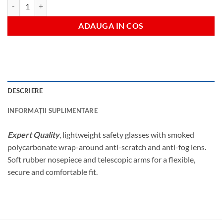
Cantitate Smoked safety specs single
ADAUGA IN COS
DESCRIERE
INFORMAȚII SUPLIMENTARE
Expert Quality
, lightweight safety glasses with smoked
polycarbonate wrap-around anti-scratch and anti-fog lens.
Soft rubber nosepiece and telescopic arms for a flexible,
secure and comfortable fit.