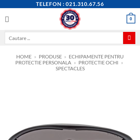
Skip
TELEFON : 021.310.67.56
to
content
0
Caută
după:
HOME
»
PRODUSE
»
ECHIPAMENTE PENTRU
PROTECTIE PERSONALA
»
PROTECTIE OCHI
»
SPECTACLES