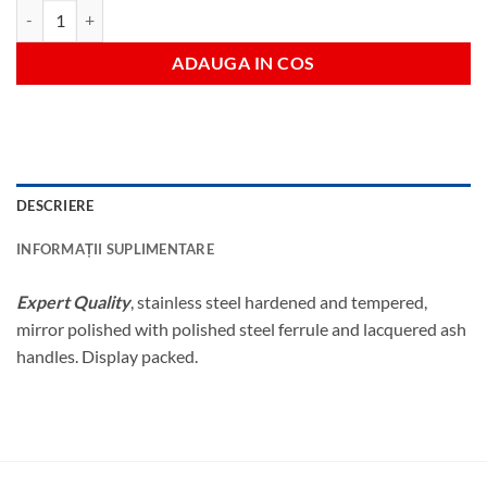
Cantitate hand fork/2trowel ash fsc-100%
ADAUGA IN COS
DESCRIERE
INFORMAȚII SUPLIMENTARE
Expert Quality
, stainless steel hardened and tempered,
mirror polished with polished steel ferrule and lacquered ash
handles. Display packed.