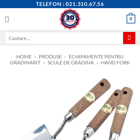
Skip
TELEFON : 021.310.67.56
to
content
0
Caută
după:
HOME
»
PRODUSE
»
ECHIPAMENTE PENTRU
GRADINARIT
»
SCULE DE GRADINA
»
HAND FORK