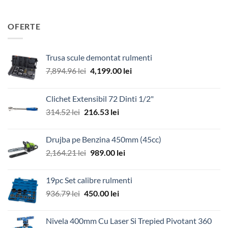
OFERTE
Trusa scule demontat rulmenti
Prețul
Prețul
7,894.96
lei
4,199.00
lei
inițial
curent
a
este:
Clichet Extensibil 72 Dinti 1/2"
fost:
4,199.00 lei.
Prețul
Prețul
314.52
lei
216.53
lei
7,894.96 lei.
inițial
curent
a
este:
Drujba pe Benzina 450mm (45cc)
fost:
216.53 lei.
Prețul
Prețul
2,164.21
lei
989.00
lei
314.52 lei.
inițial
curent
a
este:
19pc Set calibre rulmenti
fost:
989.00 lei.
Prețul
Prețul
936.79
lei
450.00
lei
2,164.21 lei.
inițial
curent
a
este:
Nivela 400mm Cu Laser Si Trepied Pivotant 360
fost:
450.00 lei.