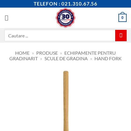
Skip
TELEFON : 021.310.67.56
to
content
0
Caută
după:
HOME
»
PRODUSE
»
ECHIPAMENTE PENTRU
GRADINARIT
»
SCULE DE GRADINA
»
HAND FORK