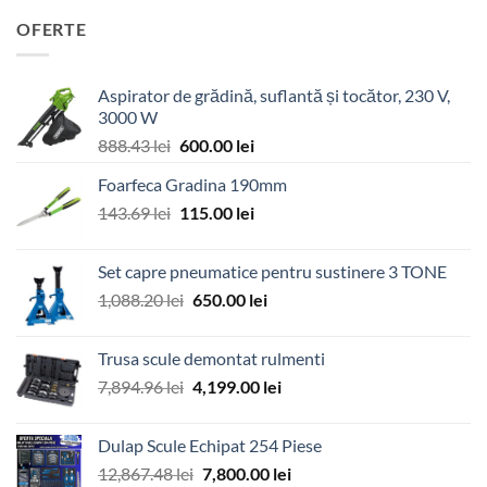
OFERTE
Aspirator de grădină, suflantă și tocător, 230 V,
3000 W
Prețul
Prețul
888.43
lei
600.00
lei
inițial
curent
Foarfeca Gradina 190mm
a
este:
Prețul
Prețul
143.69
lei
fost:
115.00
lei
600.00 lei.
inițial
curent
888.43 lei.
a
este:
Set capre pneumatice pentru sustinere 3 TONE
fost:
115.00 lei.
Prețul
Prețul
1,088.20
lei
650.00
lei
143.69 lei.
inițial
curent
a
este:
Trusa scule demontat rulmenti
fost:
650.00 lei.
Prețul
Prețul
7,894.96
lei
4,199.00
lei
1,088.20 lei.
inițial
curent
a
este:
Dulap Scule Echipat 254 Piese
fost:
4,199.00 lei.
Prețul
Prețul
12,867.48
lei
7,800.00
lei
7,894.96 lei.