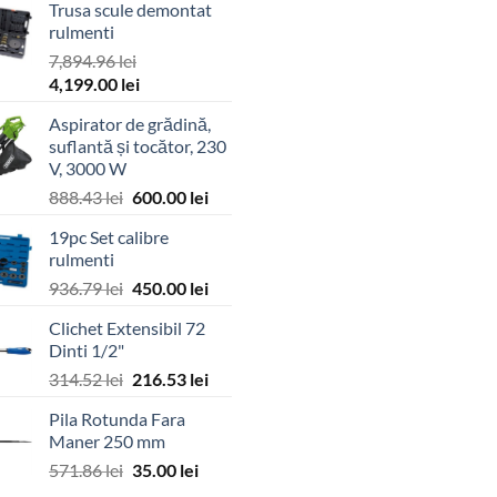
Trusa scule demontat
rulmenti
7,894.96
lei
Prețul
Prețul
4,199.00
lei
inițial
curent
Aspirator de grădină,
a
este:
suflantă și tocător, 230
fost:
4,199.00 lei.
V, 3000 W
7,894.96 lei.
Prețul
Prețul
888.43
lei
600.00
lei
inițial
curent
19pc Set calibre
a
este:
rulmenti
fost:
600.00 lei.
Prețul
Prețul
936.79
lei
450.00
lei
888.43 lei.
inițial
curent
Clichet Extensibil 72
a
este:
Dinti 1/2"
fost:
450.00 lei.
Prețul
Prețul
314.52
lei
216.53
lei
936.79 lei.
inițial
curent
Pila Rotunda Fara
a
este:
Maner 250 mm
fost:
216.53 lei.
Prețul
Prețul
571.86
lei
35.00
lei
314.52 lei.
inițial
curent