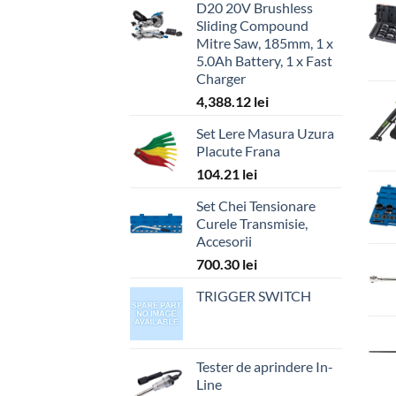
D20 20V Brushless
Sliding Compound
Mitre Saw, 185mm, 1 x
5.0Ah Battery, 1 x Fast
Charger
4,388.12
lei
Set Lere Masura Uzura
Placute Frana
104.21
lei
Set Chei Tensionare
Curele Transmisie,
Accesorii
700.30
lei
TRIGGER SWITCH
Tester de aprindere In-
Line