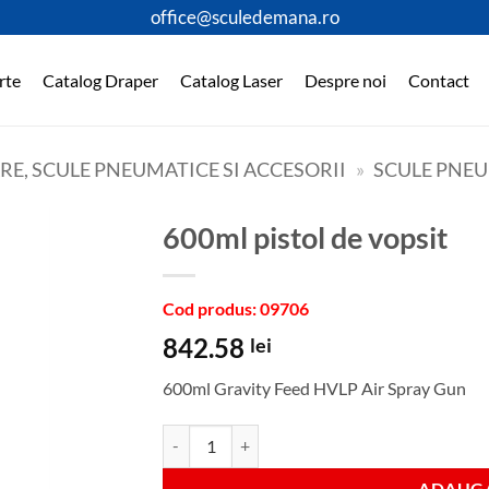
office@sculedemana.ro
rte
Catalog Draper
Catalog Laser
Despre noi
Contact
E, SCULE PNEUMATICE SI ACCESORII
»
SCULE PNE
600ml pistol de vopsit
Cod produs: 09706
842.58
lei
600ml Gravity Feed HVLP Air Spray Gun
Cantitate 600ml pistol de vopsit
ADAUGA