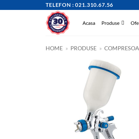
Skip
TELEFON : 021.310.67.56
to
content
Acasa
Produse
Ofe
HOME
»
PRODUSE
»
COMPRESOAR