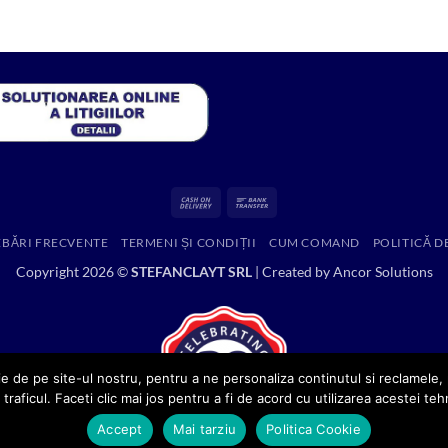
a
este:
fost:
35.00 lei.
571.86 lei.
Cash
Bank
On
Transfer
EBĂRI FRECVENTE
TERMENI ȘI CONDIȚII
CUM COMAND
POLITICĂ D
Delivery
Copyright 2026 ©
STEFANCLAYT SRL
| Created by
Ancor Solutions
e de pe site-ul nostru, pentru a ne personaliza continutul si reclamele, p
 traficul. Faceti clic mai jos pentru a fi de acord cu utilizarea acestei teh
Accept
Mai tarziu
Politica Cookie