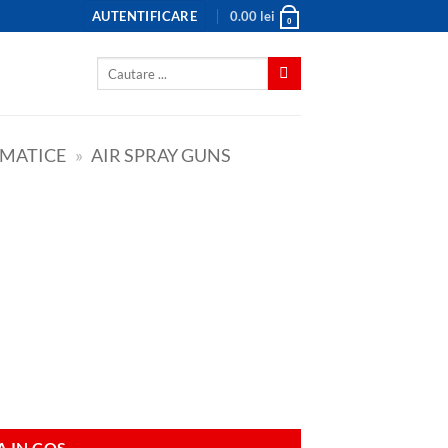
AUTENTIFICARE
0.00
lei
0
Caută
după:
UMATICE
»
AIR SPRAY GUNS
 IN COS