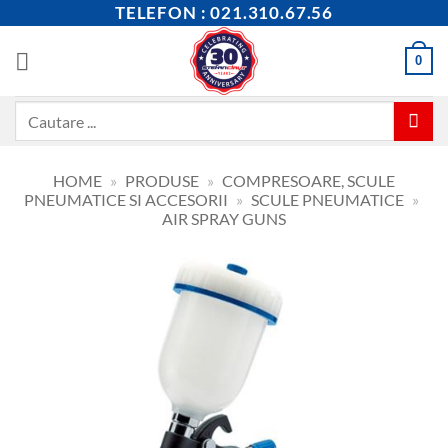
Skip
TELEFON : 021.310.67.56
to
content
0
Caută
după:
HOME
»
PRODUSE
»
COMPRESOARE, SCULE
PNEUMATICE SI ACCESORII
»
SCULE PNEUMATICE
»
AIR SPRAY GUNS