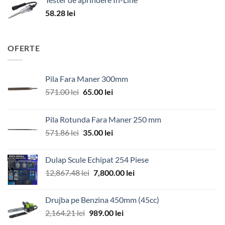
58.28
lei
OFERTE
Pila Fara Maner 300mm
Prețul
Prețul
571.00
lei
65.00
lei
inițial
curent
a
este:
Pila Rotunda Fara Maner 250 mm
fost:
65.00 lei.
Prețul
Prețul
571.86
lei
35.00
lei
571.00 lei.
inițial
curent
a
este:
Dulap Scule Echipat 254 Piese
fost:
35.00 lei.
Prețul
Prețul
12,867.48
lei
7,800.00
lei
571.86 lei.
inițial
curent
a
este:
Drujba pe Benzina 450mm (45cc)
fost:
7,800.00 lei.
Prețul
Prețul
2,164.21
lei
989.00
lei
12,867.48 lei.
inițial
curent