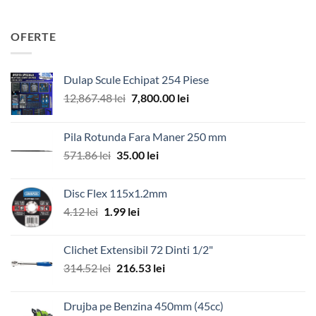
OFERTE
Dulap Scule Echipat 254 Piese
Prețul
Prețul
12,867.48
lei
7,800.00
lei
inițial
curent
a
este:
Pila Rotunda Fara Maner 250 mm
fost:
7,800.00 lei.
Prețul
Prețul
571.86
lei
35.00
lei
12,867.48 lei.
inițial
curent
a
este:
Disc Flex 115x1.2mm
fost:
35.00 lei.
Prețul
Prețul
4.12
lei
1.99
lei
571.86 lei.
inițial
curent
a
este:
Clichet Extensibil 72 Dinti 1/2"
fost:
1.99 lei.
Prețul
Prețul
314.52
lei
216.53
lei
4.12 lei.
inițial
curent
a
este:
Drujba pe Benzina 450mm (45cc)
fost:
216.53 lei.