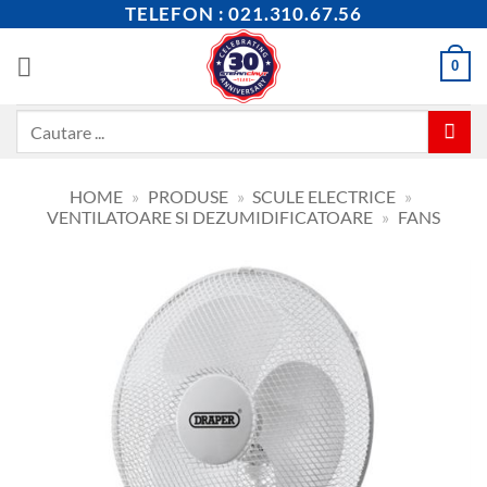
Skip
TELEFON : 021.310.67.56
to
content
0
Caută
după:
HOME
»
PRODUSE
»
SCULE ELECTRICE
»
VENTILATOARE SI DEZUMIDIFICATOARE
»
FANS