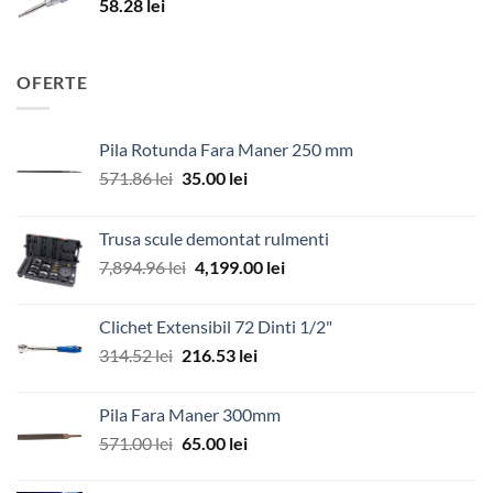
58.28
lei
OFERTE
Pila Rotunda Fara Maner 250 mm
Prețul
Prețul
571.86
lei
35.00
lei
inițial
curent
a
este:
Trusa scule demontat rulmenti
fost:
35.00 lei.
Prețul
Prețul
7,894.96
lei
4,199.00
lei
571.86 lei.
inițial
curent
a
este:
Clichet Extensibil 72 Dinti 1/2"
fost:
4,199.00 lei.
Prețul
Prețul
314.52
lei
216.53
lei
7,894.96 lei.
inițial
curent
a
este:
Pila Fara Maner 300mm
fost:
216.53 lei.
Prețul
Prețul
571.00
lei
65.00
lei
314.52 lei.
inițial
curent
a
este: