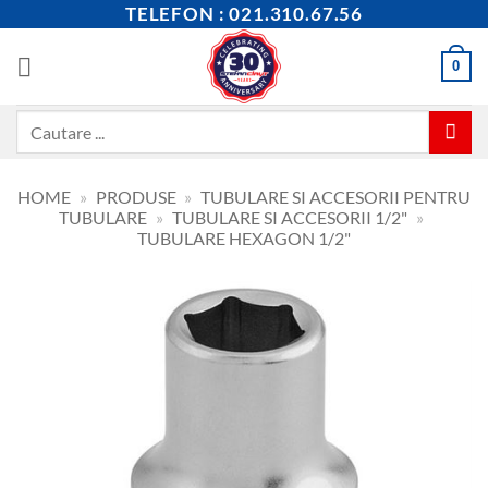
Skip
TELEFON : 021.310.67.56
to
content
0
Caută
după:
HOME
»
PRODUSE
»
TUBULARE SI ACCESORII PENTRU
TUBULARE
»
TUBULARE SI ACCESORII 1/2"
»
TUBULARE HEXAGON 1/2"