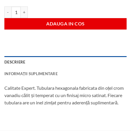
Cantitate Tubulara hexagonala 10 mm antrenare 1/2"
ADAUGA IN COS
DESCRIERE
INFORMAȚII SUPLIMENTARE
Calitate Expert. Tubulara hexagonala fabricata din oțel crom
vanadiu călit și temperat cu un finisaj micro satinat. Fiecare
tubulara are un inel zimțat pentru aderență suplimentară.