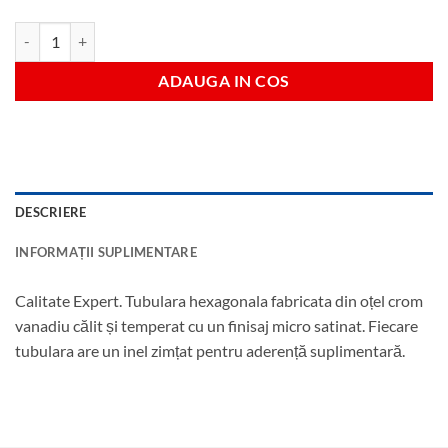
Cantitate Tubulara hexagonala 13 mm antrenare 1/2"
ADAUGA IN COS
DESCRIERE
INFORMAȚII SUPLIMENTARE
Calitate Expert. Tubulara hexagonala fabricata din oțel crom
vanadiu călit și temperat cu un finisaj micro satinat. Fiecare
tubulara are un inel zimțat pentru aderență suplimentară.