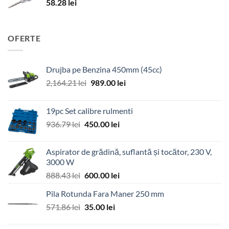
58.28
lei
OFERTE
Drujba pe Benzina 450mm (45cc)
Prețul
Prețul
2,164.21
lei
989.00
lei
inițial
curent
a
este:
19pc Set calibre rulmenti
fost:
989.00 lei.
Prețul
Prețul
936.79
lei
450.00
lei
2,164.21 lei.
inițial
curent
a
este:
Aspirator de grădină, suflantă și tocător, 230 V,
fost:
450.00 lei.
3000 W
936.79 lei.
Prețul
Prețul
888.43
lei
600.00
lei
inițial
curent
Pila Rotunda Fara Maner 250 mm
a
este:
Prețul
Prețul
571.86
lei
fost:
35.00
lei
600.00 lei.
inițial
curent
888.43 lei.
a
este: