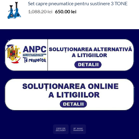
Set capre pneumatice pentru sustinere 3 TONE
fost:
35.00 lei.
Prețul
Prețul
1,088.20
lei
650.00
lei
571.86 lei.
inițial
curent
a
este:
fost:
650.00 lei.
1,088.20 lei.
Cash
Bank
On
Transfer