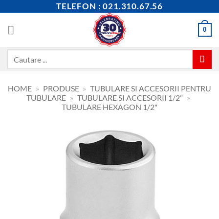
Skip
TELEFON : 021.310.67.56
to
content
0
Caută
după:
HOME
»
PRODUSE
»
TUBULARE SI ACCESORII PENTRU
TUBULARE
»
TUBULARE SI ACCESORII 1/2"
»
TUBULARE HEXAGON 1/2"